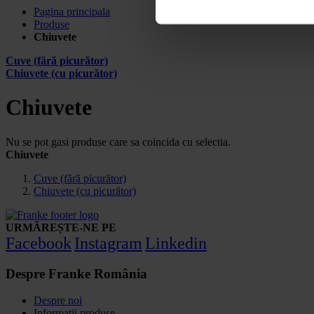
Pagina principala
Produse
Chiuvete
Cuve (fără picurător)
Chiuvete (cu picurător)
Chiuvete
Nu se pot gasi produse care sa coincida cu selectia.
Chiuvete
Cuve (fără picurător)
Chiuvete (cu picurător)
URMĂREȘTE-NE PE
Facebook
Instagram
Linkedin
Despre Franke România
Despre noi
Informatii produse