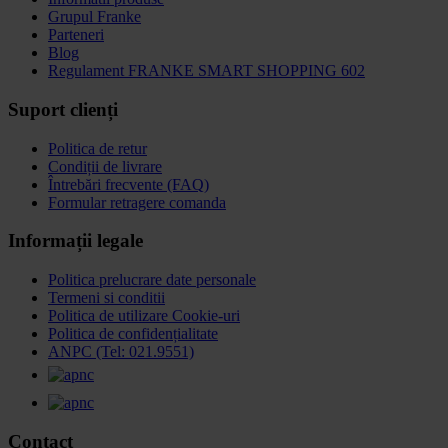
Grupul Franke
Parteneri
Blog
Regulament FRANKE SMART SHOPPING 602
Suport clienți
Politica de retur
Condiții de livrare
Întrebări frecvente (FAQ)
Formular retragere comanda
Informații legale
Politica prelucrare date personale
Termeni si conditii
Politica de utilizare Cookie-uri
Politica de confidențialitate
ANPC (Tel: 021.9551)
Contact