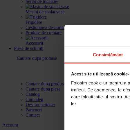
Sertar de incalzire
Masini de spalat vase
Frigidere
Gestionarea deseurilor
Produse de curatare
Accesorii
Piese de schimb
Consimțământ
Cautare dupa produse
Acest site utilizează cookie-
Folosim cookie-uri pentru a pe
Cautare dupa produse
Cautare dupa piesa
traficul. De asemenea, le ofer
Catalog
care folosiți site-ul nostru. A
Cum aleg
lor.
Devino partener
Parteneri
Contact
Account