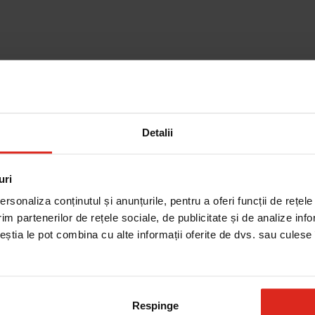
Detalii
Cautare dupa piesa
uri
rsonaliza conținutul și anunțurile, pentru a oferi funcții de rețele
im partenerilor de rețele sociale, de publicitate și de analize info
ceștia le pot combina cu alte informații oferite de dvs. sau culese î
Respinge