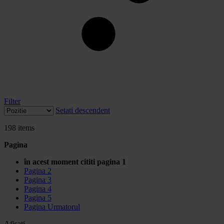
Filter
Setati descendent
198
items
Pagina
în acest moment cititi pagina
1
Pagina
2
Pagina
3
Pagina
4
Pagina
5
Pagina
Urmatorul
Afisati