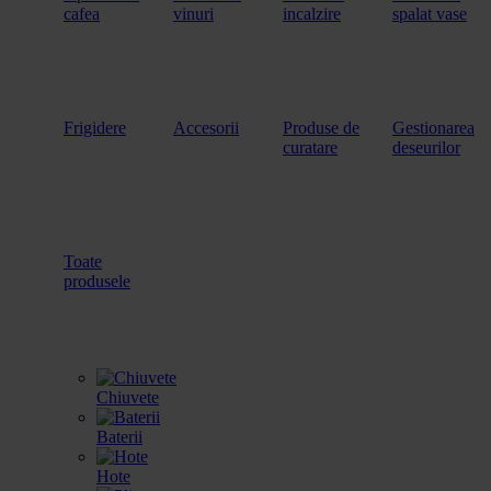
cafea
vinuri
incalzire
spalat vase
Frigidere
Accesorii
Produse de
Gestionarea
curatare
deseurilor
Toate
produsele
Chiuvete
Baterii
Hote