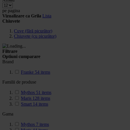
pe pagina
Vizualizare ca
Grila
Lista
Chiuvete
Cuve (fără picurător)
Chiuvete (cu picurător)
Filtrare
Optiuni cumparare
Brand
Franke
54
items
Familii de produse
Mythos
51
items
Maris
128
items
Smart
14
items
Gama
Mythos
7
items