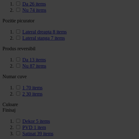
Da
26
items
Nu
74
items
Pozitie picurator
Lateral dreapta
8
items
Lateral stanga
7
items
Produs reversibil
Da
13
items
Nu
87
items
Numar cuve
1
70
items
2
30
items
Culoare
Finisaj
Dekor
5
items
PVD
1
item
Satinat
39
items