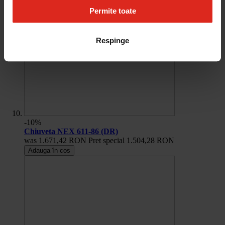
Permite toate
Respinge
-10%
Chiuveta NEX 611-86 (DR)
was
1.671,42 RON
Pret special
1.504,28 RON
Adauga în cos