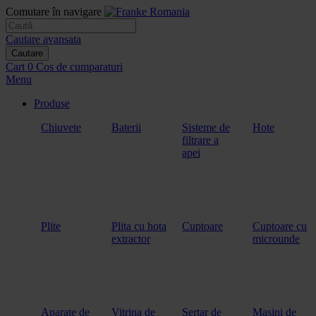
Comutare în navigare
Cautare avansata
Cautare
Cart
0
Cos de cumparaturi
Menu
Produse
Chiuvete
Baterii
Sisteme de
Hote
filtrare a
apei
Plite
Plita cu hota
Cuptoare
Cuptoare cu
extractor
microunde
Aparate de
Vitrina de
Sertar de
Masini de