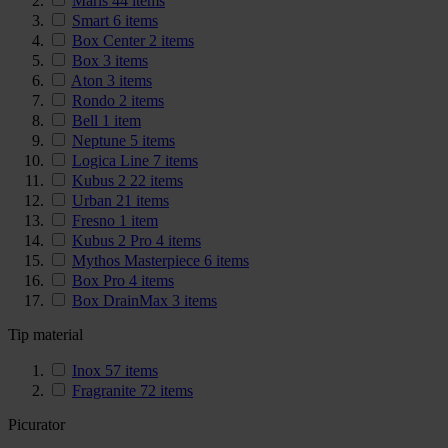
Maris
44
items
Smart
6
items
Box Center
2
items
Box
3
items
Aton
3
items
Rondo
2
items
Bell
1
item
Neptune
5
items
Logica Line
7
items
Kubus 2
22
items
Urban
21
items
Fresno
1
item
Kubus 2 Pro
4
items
Mythos Masterpiece
6
items
Box Pro
4
items
Box DrainMax
3
items
Tip material
Inox
57
items
Fragranite
72
items
Picurator