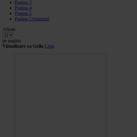
Pagina
3
Pagina
4
Pagina
5
Pagina
Urmatorul
Afisati
pe pagina
Vizualizare ca
Grila
Lista