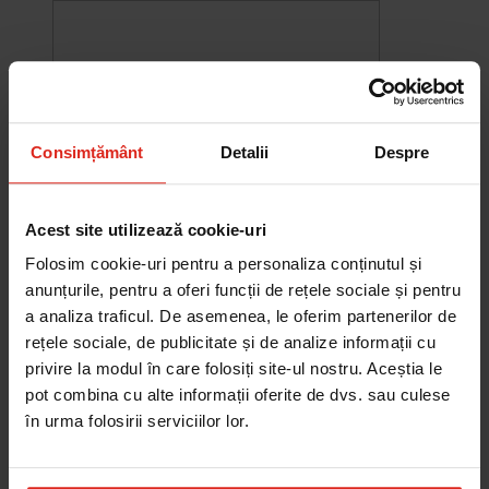
Consimțământ
Detalii
Despre
Acest site utilizează cookie-uri
Folosim cookie-uri pentru a personaliza conținutul și
anunțurile, pentru a oferi funcții de rețele sociale și pentru
a analiza traficul. De asemenea, le oferim partenerilor de
-10%
rețele sociale, de publicitate și de analize informații cu
Chiuveta Maris MRG 610-60
privire la modul în care folosiți site-ul nostru. Aceștia le
was
2.576,33 RON
Pret special
2.318,70 RON
pot combina cu alte informații oferite de dvs. sau culese
Adauga în cos
în urma folosirii serviciilor lor.