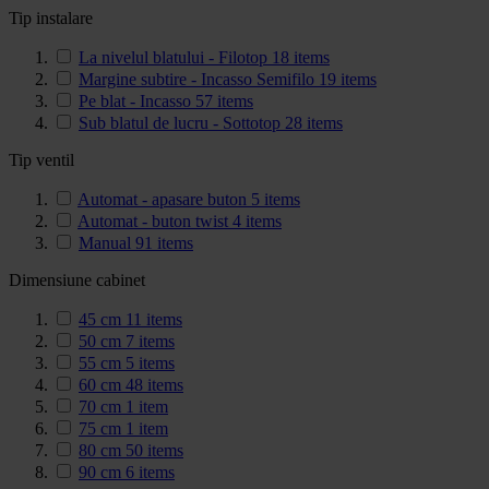
Tip instalare
La nivelul blatului - Filotop
18
items
Margine subtire - Incasso Semifilo
19
items
Pe blat - Incasso
57
items
Sub blatul de lucru - Sottotop
28
items
Tip ventil
Automat - apasare buton
5
items
Automat - buton twist
4
items
Manual
91
items
Dimensiune cabinet
45 cm
11
items
50 cm
7
items
55 cm
5
items
60 cm
48
items
70 cm
1
item
75 cm
1
item
80 cm
50
items
90 cm
6
items