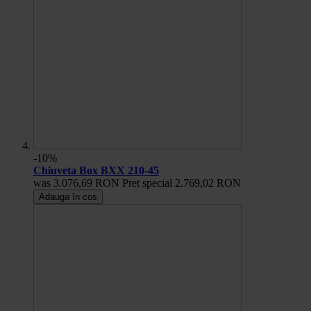
-10%
Chiuveta Box BXX 210-45
was
3.076,69 RON
Pret special
2.769,02 RON
Adauga în cos