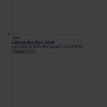
-10%
Chiuveta Box BXX 210-68
was
3.603,76 RON
Pret special
3.243,38 RON
Adauga în cos