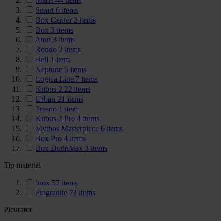
Maris
44
items
Smart
6
items
Box Center
2
items
Box
3
items
Aton
3
items
Rondo
2
items
Bell
1
item
Neptune
5
items
Logica Line
7
items
Kubus 2
22
items
Urban
21
items
Fresno
1
item
Kubus 2 Pro
4
items
Mythos Masterpiece
6
items
Box Pro
4
items
Box DrainMax
3
items
Tip material
Inox
57
items
Fragranite
72
items
Picurator