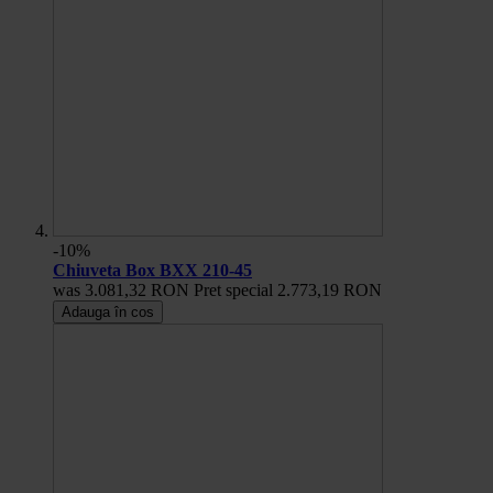
-10%
Chiuveta Box BXX 210-45
was
3.081,32 RON
Pret special
2.773,19 RON
Adauga în cos