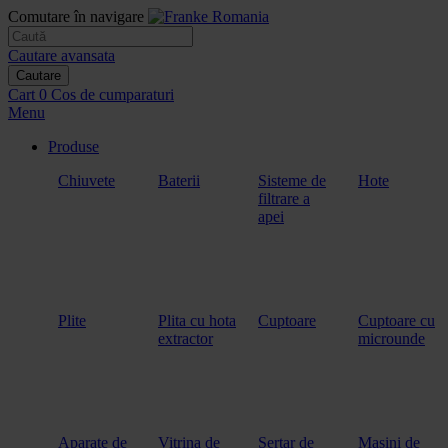
Comutare în navigare
Cautare avansata
Cautare
Cart
0
Cos de cumparaturi
Menu
Produse
Chiuvete
Baterii
Sisteme de
Hote
filtrare a
apei
Plite
Plita cu hota
Cuptoare
Cuptoare cu
extractor
microunde
Aparate de
Vitrina de
Sertar de
Masini de