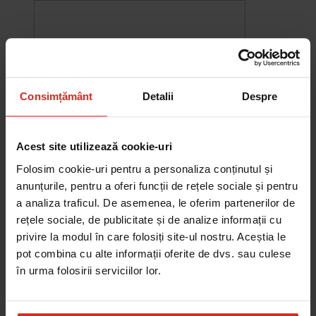
Consimțământ
Detalii
Despre
Acest site utilizează cookie-uri
Folosim cookie-uri pentru a personaliza conținutul și
anunțurile, pentru a oferi funcții de rețele sociale și pentru
a analiza traficul. De asemenea, le oferim partenerilor de
rețele sociale, de publicitate și de analize informații cu
-10%
Chiuveta Maris MRG 610-60
privire la modul în care folosiți site-ul nostru. Aceștia le
was
2.580,20 RON
Pret special
2.322,18 RON
pot combina cu alte informații oferite de dvs. sau culese
Adauga în cos
în urma folosirii serviciilor lor.