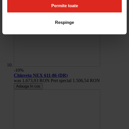
Permite toate
Respinge
-10%
Chiuveta NEX 611-86 (DR)
was
1.673,93 RON
Pret special
1.506,54 RON
Adauga în cos