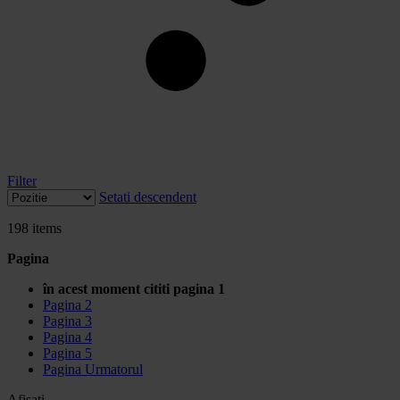
Filter
Setati descendent
198
items
Pagina
în acest moment cititi pagina
1
Pagina
2
Pagina
3
Pagina
4
Pagina
5
Pagina
Urmatorul
Afisati