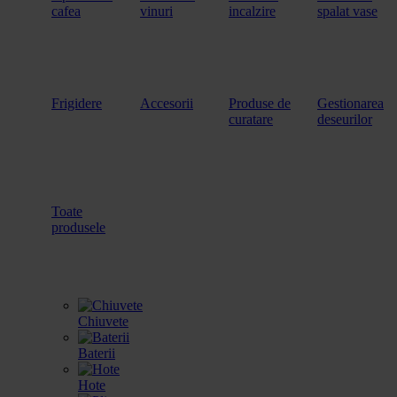
cafea
vinuri
incalzire
spalat vase
Frigidere
Accesorii
Produse de
Gestionarea
curatare
deseurilor
Toate
produsele
Chiuvete
Baterii
Hote