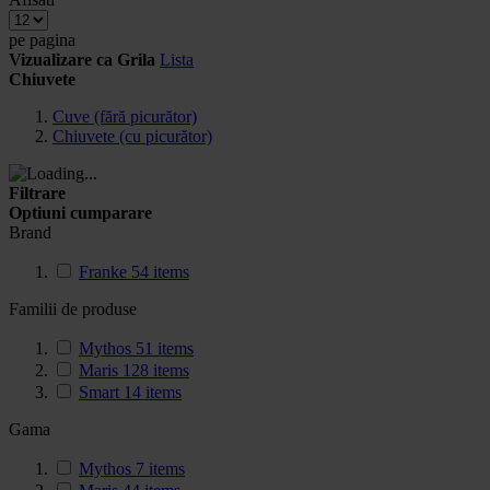
pe pagina
Vizualizare ca
Grila
Lista
Chiuvete
Cuve (fără picurător)
Chiuvete (cu picurător)
Filtrare
Optiuni cumparare
Brand
Franke
54
items
Familii de produse
Mythos
51
items
Maris
128
items
Smart
14
items
Gama
Mythos
7
items