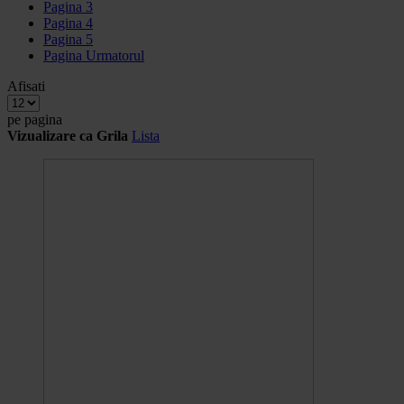
Pagina
3
Pagina
4
Pagina
5
Pagina
Urmatorul
Afisati
pe pagina
Vizualizare ca
Grila
Lista