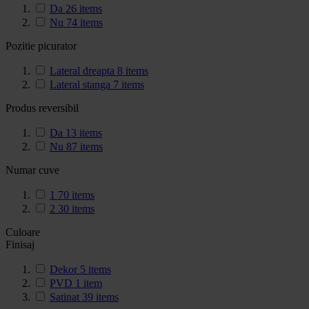
Da
26
items
Nu
74
items
Pozitie picurator
Lateral dreapta
8
items
Lateral stanga
7
items
Produs reversibil
Da
13
items
Nu
87
items
Numar cuve
1
70
items
2
30
items
Culoare
Finisaj
Dekor
5
items
PVD
1
item
Satinat
39
items