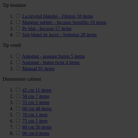
Tip instalare
La nivelul blatului - Filotop
18
items
Margine subtire - Incasso Semifilo
19
items
Pe blat - Incasso
57
items
Sub blatul de lucru - Sottotop
28
items
Tip ventil
Automat - apasare buton
5
items
Automat - buton twist
4
items
Manual
91
items
Dimensiune cabinet
45 cm
11
items
50 cm
7
items
55 cm
5
items
60 cm
48
items
70 cm
1
item
75 cm
1
item
80 cm
50
items
90 cm
6
items