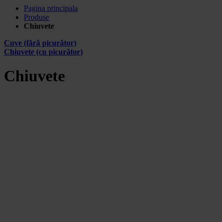
Pagina principala
Produse
Chiuvete
Cuve (fără picurător)
Chiuvete (cu picurător)
Chiuvete