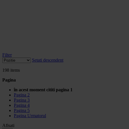
Filter
Setati descendent
198
items
Pagina
în acest moment cititi pagina
1
Pagina
2
Pagina
3
Pagina
4
Pagina
5
Pagina
Urmatorul
Afisati