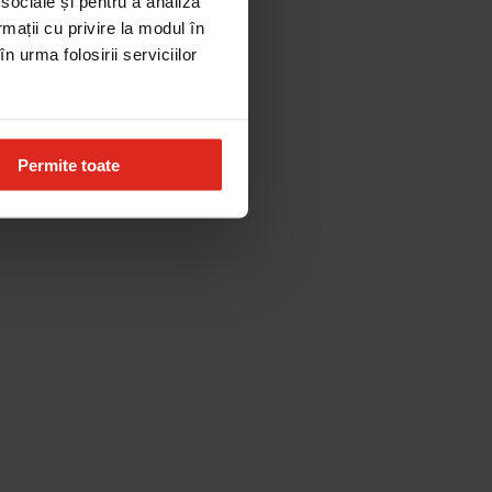
 sociale și pentru a analiza
rmații cu privire la modul în
n urma folosirii serviciilor
Permite toate