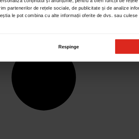
rsonaliza conținutul și anunțurile, pentru a oferi funcții de rețele
im partenerilor de rețele sociale, de publicitate și de analize info
ceștia le pot combina cu alte informații oferite de dvs. sau culese î
Respinge