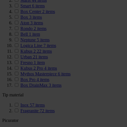
Maris
44
items
Smart
6
items
Box Center
2
items
Box
3
items
Aton
3
items
Rondo
2
items
Bell
1
item
Neptune
5
items
Logica Line
7
items
Kubus 2
22
items
Urban
21
items
Fresno
1
item
Kubus 2 Pro
4
items
Mythos Masterpiece
6
items
Box Pro
4
items
Box DrainMax
3
items
Tip material
Inox
57
items
Fragranite
72
items
Picurator