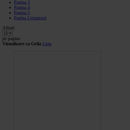
Pagina
3
Pagina
4
Pagina
5
Pagina
Urmatorul
Afisati
pe pagina
Vizualizare ca
Grila
Lista