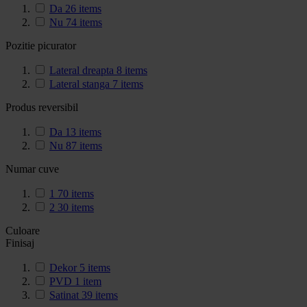
Da
26
items
Nu
74
items
Pozitie picurator
Lateral dreapta
8
items
Lateral stanga
7
items
Produs reversibil
Da
13
items
Nu
87
items
Numar cuve
1
70
items
2
30
items
Culoare
Finisaj
Dekor
5
items
PVD
1
item
Satinat
39
items