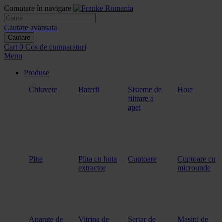
Comutare în navigare
Cautare avansata
Cautare
Cart
0
Cos de cumparaturi
Menu
Produse
Chiuvete
Baterii
Sisteme de
Hote
filtrare a
apei
Plite
Plita cu hota
Cuptoare
Cuptoare cu
extractor
microunde
Aparate de
Vitrina de
Sertar de
Masini de