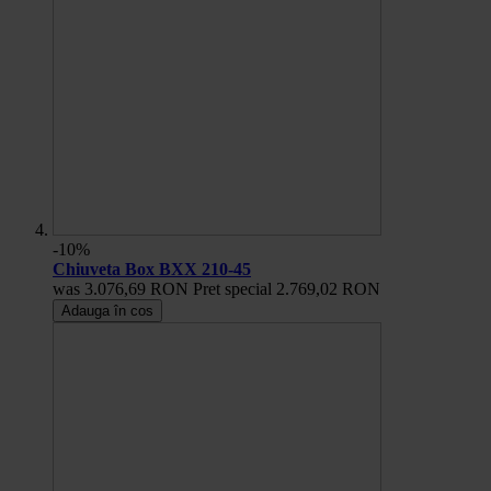
-10%
Chiuveta Box BXX 210-45
was
3.076,69 RON
Pret special
2.769,02 RON
Adauga în cos