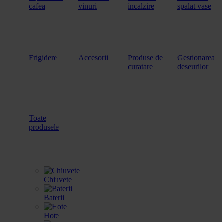
cafea
vinuri
incalzire
spalat vase
Frigidere
Accesorii
Produse de
Gestionarea
curatare
deseurilor
Toate
produsele
Chiuvete
Baterii
Hote