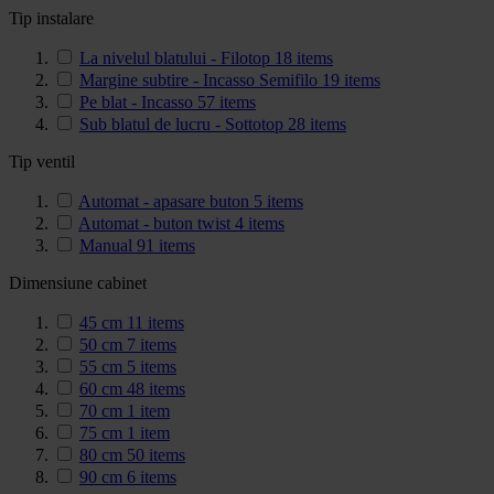
Tip instalare
La nivelul blatului - Filotop
18
items
Margine subtire - Incasso Semifilo
19
items
Pe blat - Incasso
57
items
Sub blatul de lucru - Sottotop
28
items
Tip ventil
Automat - apasare buton
5
items
Automat - buton twist
4
items
Manual
91
items
Dimensiune cabinet
45 cm
11
items
50 cm
7
items
55 cm
5
items
60 cm
48
items
70 cm
1
item
75 cm
1
item
80 cm
50
items
90 cm
6
items