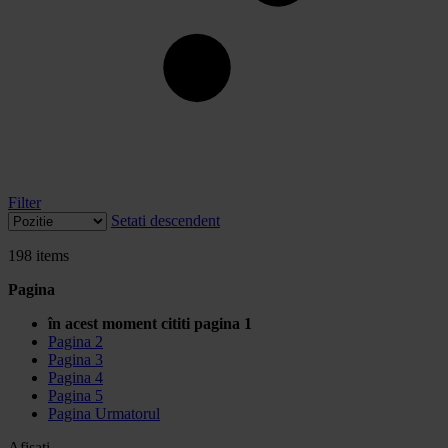
Filter
Setati descendent
198
items
Pagina
în acest moment cititi pagina
1
Pagina
2
Pagina
3
Pagina
4
Pagina
5
Pagina
Urmatorul
Afisati