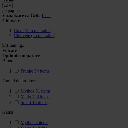
pe pagina
Vizualizare ca
Grila
Lista
Chiuvete
Cuve (fără picurător)
Chiuvete (cu picurător)
Filtrare
Optiuni cumparare
Brand
Franke
54
items
Familii de produse
Mythos
51
items
Maris
128
items
Smart
14
items
Gama
Mythos
7
items