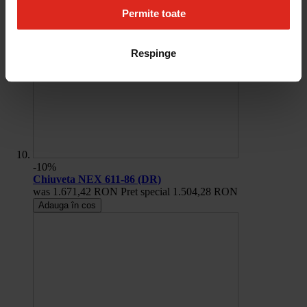
Permite toate
Respinge
-10%
Chiuveta NEX 611-86 (DR)
was
1.671,42 RON
Pret special
1.504,28 RON
Adauga în cos