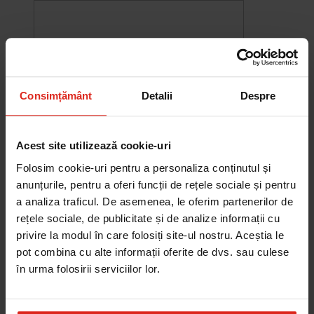
Consimțământ
Detalii
Despre
Acest site utilizează cookie-uri
Folosim cookie-uri pentru a personaliza conținutul și
anunțurile, pentru a oferi funcții de rețele sociale și pentru
a analiza traficul. De asemenea, le oferim partenerilor de
rețele sociale, de publicitate și de analize informații cu
-10%
Chiuveta Maris MRG 610-60
privire la modul în care folosiți site-ul nostru. Aceștia le
was
2.576,33 RON
Pret special
2.318,70 RON
pot combina cu alte informații oferite de dvs. sau culese
Adauga în cos
în urma folosirii serviciilor lor.