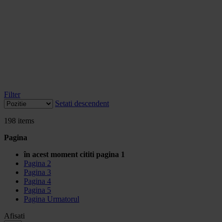
Filter
Setati descendent
198
items
Pagina
în acest moment cititi pagina
1
Pagina
2
Pagina
3
Pagina
4
Pagina
5
Pagina
Urmatorul
Afisati