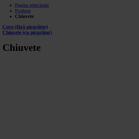
Pagina principala
Produse
Chiuvete
Cuve (fără picurător)
Chiuvete (cu picurător)
Chiuvete