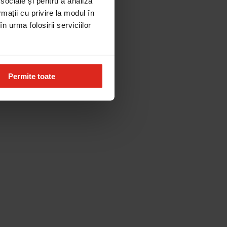
 sociale și pentru a analiza
rmații cu privire la modul în
n urma folosirii serviciilor
Permite toate