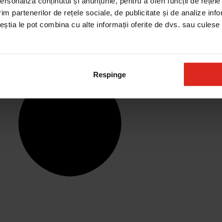
rsonaliza conținutul și anunțurile, pentru a oferi funcții de rețele
im partenerilor de rețele sociale, de publicitate și de analize info
ceștia le pot combina cu alte informații oferite de dvs. sau culese î
Respinge