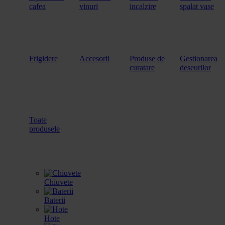
cafea
vinuri
incalzire
spalat vase
Frigidere
Accesorii
Produse de
Gestionarea
curatare
deseurilor
Toate
produsele
Chiuvete
Baterii
Hote