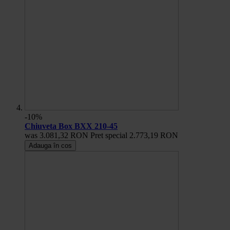
-10%
Chiuveta Box BXX 210-45
was
3.081,32 RON
Pret special
2.773,19 RON
Adauga în cos