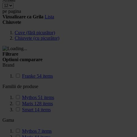
pe pagina
Vizualizare ca
Grila
Lista
Chiuvete
Cuve (fără picurător)
Chiuvete (cu picurător)
Filtrare
Optiuni cumparare
Brand
Franke
54
items
Familii de produse
Mythos
51
items
Maris
128
items
Smart
14
items
Gama
Mythos
7
items