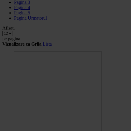
Pagina
3
Pagina
4
Pagina
5
Pagina
Urmatorul
Afisati
pe pagina
Vizualizare ca
Grila
Lista