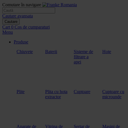
Comutare în navigare
Cautare avansata
Cautare
Cart
0
Cos de cumparaturi
Menu
Produse
Chiuvete
Baterii
Sisteme de
Hote
filtrare a
apei
Plite
Plita cu hota
Cuptoare
Cuptoare cu
extractor
microunde
Aparate de
Vitrina de
Sertar de
Masini de