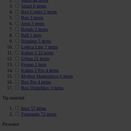
Maris
44
items
Smart
6
items
Box Center
2
items
Box
3
items
Aton
3
items
Rondo
2
items
Bell
1
item
Neptune
5
items
Logica Line
7
items
Kubus 2
22
items
Urban
21
items
Fresno
1
item
Kubus 2 Pro
4
items
Mythos Masterpiece
6
items
Box Pro
4
items
Box DrainMax
3
items
Tip material
Inox
57
items
Fragranite
72
items
Picurator