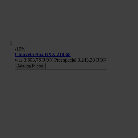
-10%
Chiuveta Box BXX 210-68
was
3.603,76 RON
Pret special
3.243,38 RON
Adauga în cos