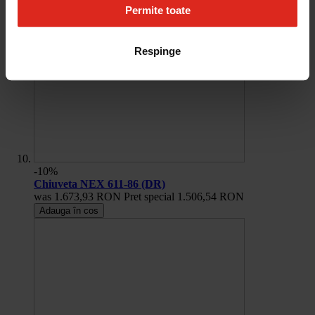
Permite toate
Respinge
-10%
Chiuveta NEX 611-86 (DR)
was
1.673,93 RON
Pret special
1.506,54 RON
Adauga în cos