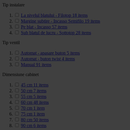
Tip instalare
La nivelul blatului - Filotop
18
items
Margine subtire - Incasso Semifilo
19
items
Pe blat - Incasso
57
items
Sub blatul de lucru - Sottotop
28
items
Tip ventil
Automat - apasare buton
5
items
Automat - buton twist
4
items
Manual
91
items
Dimensiune cabinet
45 cm
11
items
50 cm
7
items
55 cm
5
items
60 cm
48
items
70 cm
1
item
75 cm
1
item
80 cm
50
items
90 cm
6
items