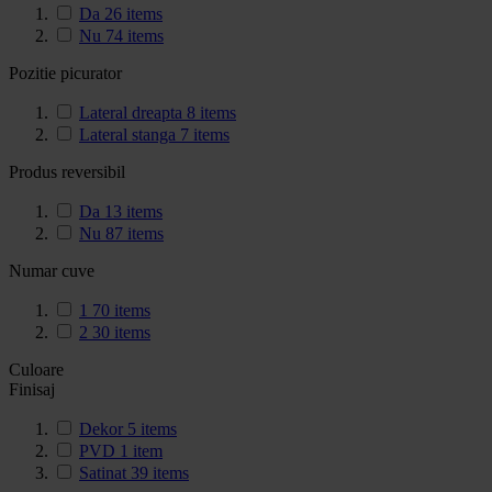
Da
26
items
Nu
74
items
Pozitie picurator
Lateral dreapta
8
items
Lateral stanga
7
items
Produs reversibil
Da
13
items
Nu
87
items
Numar cuve
1
70
items
2
30
items
Culoare
Finisaj
Dekor
5
items
PVD
1
item
Satinat
39
items