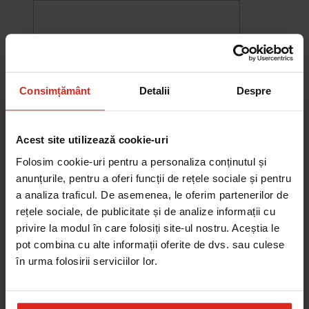
Consimțământ
Detalii
Despre
Acest site utilizează cookie-uri
Folosim cookie-uri pentru a personaliza conținutul și
anunțurile, pentru a oferi funcții de rețele sociale și pentru
a analiza traficul. De asemenea, le oferim partenerilor de
rețele sociale, de publicitate și de analize informații cu
-10%
privire la modul în care folosiți site-ul nostru. Aceștia le
Chiuveta Maris MRG 610-60
was
2.580,20 RON
Pret special
2.322,18 RON
pot combina cu alte informații oferite de dvs. sau culese
Adauga în cos
în urma folosirii serviciilor lor.