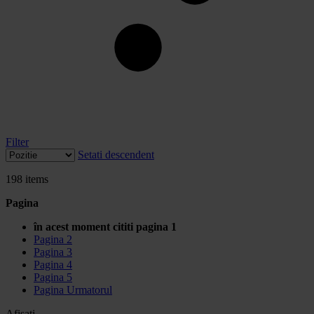
Filter
Setati descendent
198
items
Pagina
în acest moment cititi pagina
1
Pagina
2
Pagina
3
Pagina
4
Pagina
5
Pagina
Urmatorul
Afisati