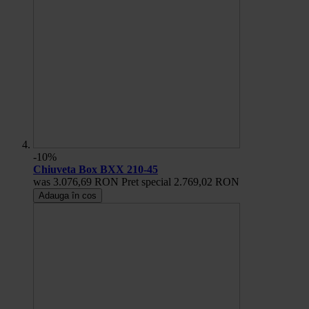
-10%
Chiuveta Box BXX 210-45
was
3.076,69 RON
Pret special
2.769,02 RON
Adauga în cos