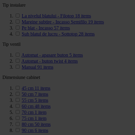
Tip instalare
La nivelul blatului - Filotop
18
items
Margine subtire - Incasso Semifilo
19
items
Pe blat - Incasso
57
items
Sub blatul de lucru - Sottotop
28
items
Tip ventil
Automat - apasare buton
5
items
Automat - buton twist
4
items
Manual
91
items
Dimensiune cabinet
45 cm
11
items
50 cm
7
items
55 cm
5
items
60 cm
48
items
70 cm
1
item
75 cm
1
item
80 cm
50
items
90 cm
6
items