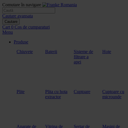
Comutare în navigare
Cautare avansata
Cautare
Cart
0
Cos de cumparaturi
Menu
Produse
Chiuvete
Baterii
Sisteme de
Hote
filtrare a
apei
Plite
Plita cu hota
Cuptoare
Cuptoare cu
extractor
microunde
Aparate de
Vitrina de
Sertar de
Masini de