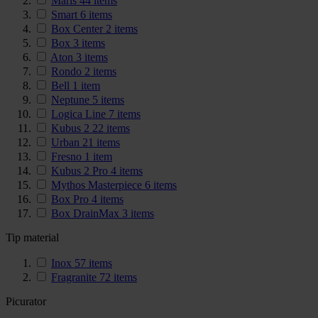
Maris
44
items
Smart
6
items
Box Center
2
items
Box
3
items
Aton
3
items
Rondo
2
items
Bell
1
item
Neptune
5
items
Logica Line
7
items
Kubus 2
22
items
Urban
21
items
Fresno
1
item
Kubus 2 Pro
4
items
Mythos Masterpiece
6
items
Box Pro
4
items
Box DrainMax
3
items
Tip material
Inox
57
items
Fragranite
72
items
Picurator