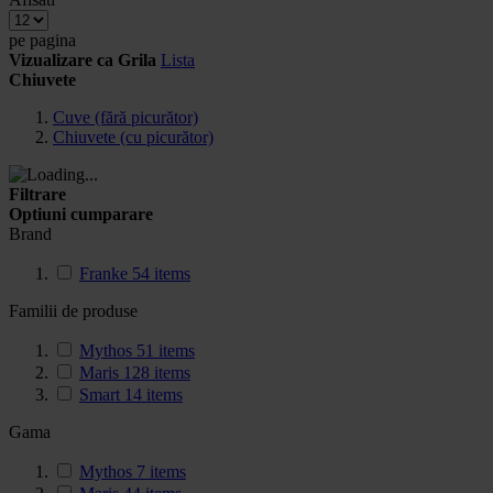
pe pagina
Vizualizare ca
Grila
Lista
Chiuvete
Cuve (fără picurător)
Chiuvete (cu picurător)
Filtrare
Optiuni cumparare
Brand
Franke
54
items
Familii de produse
Mythos
51
items
Maris
128
items
Smart
14
items
Gama
Mythos
7
items