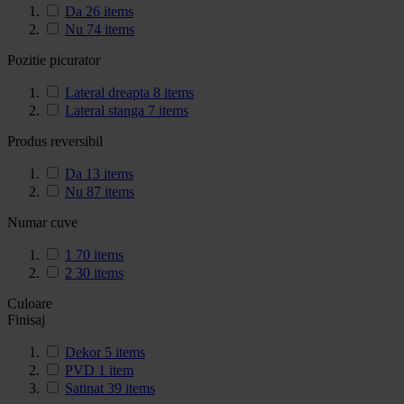
Da
26
items
Nu
74
items
Pozitie picurator
Lateral dreapta
8
items
Lateral stanga
7
items
Produs reversibil
Da
13
items
Nu
87
items
Numar cuve
1
70
items
2
30
items
Culoare
Finisaj
Dekor
5
items
PVD
1
item
Satinat
39
items