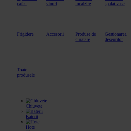
cafea
vinuri
incalzire
spalat vase
Frigidere
Accesorii
Produse de
Gestionarea
curatare
deseurilor
Toate
produsele
Chiuvete
Baterii
Hote