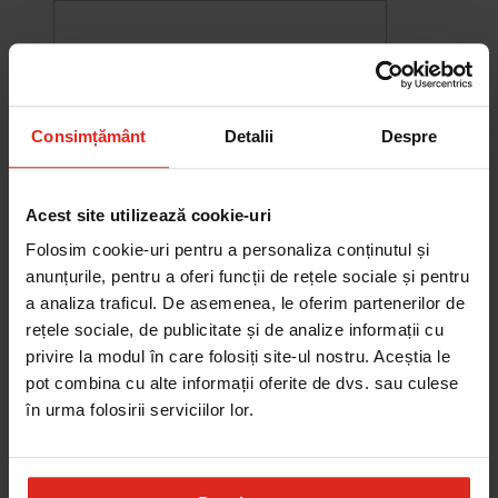
Consimțământ
Detalii
Despre
Acest site utilizează cookie-uri
Folosim cookie-uri pentru a personaliza conținutul și
anunțurile, pentru a oferi funcții de rețele sociale și pentru
a analiza traficul. De asemenea, le oferim partenerilor de
rețele sociale, de publicitate și de analize informații cu
-10%
privire la modul în care folosiți site-ul nostru. Aceștia le
Chiuveta Maris MRG 610-60
pot combina cu alte informații oferite de dvs. sau culese
was
2.576,33 RON
Pret special
2.318,70 RON
în urma folosirii serviciilor lor.
Adauga în cos