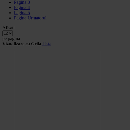
Pagina
3
Pagina
4
Pagina
5
Pagina
Urmatorul
Afisati
pe pagina
Vizualizare ca
Grila
Lista