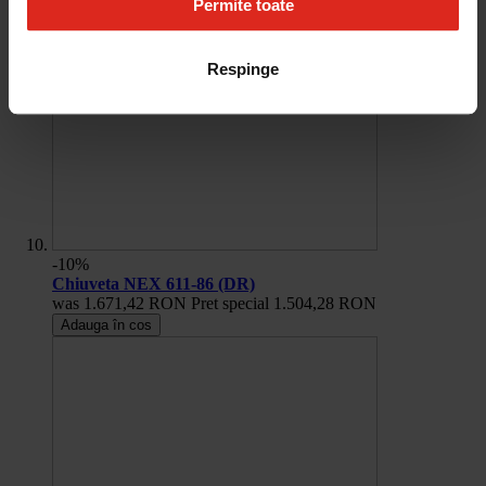
Permite toate
Respinge
-10%
Chiuveta NEX 611-86 (DR)
was
1.671,42 RON
Pret special
1.504,28 RON
Adauga în cos