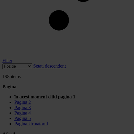
Filter
Setati descendent
198
items
Pagina
în acest moment cititi pagina
1
Pagina
2
Pagina
3
Pagina
4
Pagina
5
Pagina
Urmatorul
Afisati