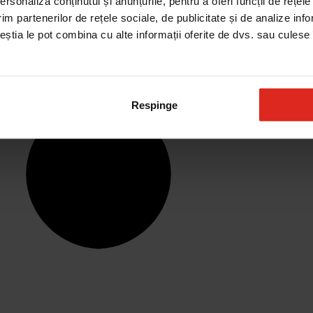
rsonaliza conținutul și anunțurile, pentru a oferi funcții de rețele
im partenerilor de rețele sociale, de publicitate și de analize info
ceștia le pot combina cu alte informații oferite de dvs. sau culese î
Respinge