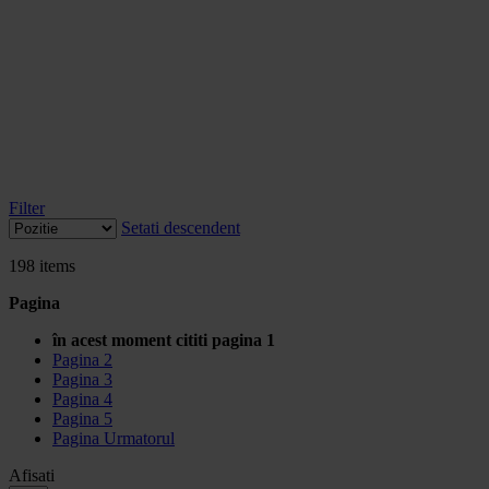
Filter
Setati descendent
198
items
Pagina
în acest moment cititi pagina
1
Pagina
2
Pagina
3
Pagina
4
Pagina
5
Pagina
Urmatorul
Afisati