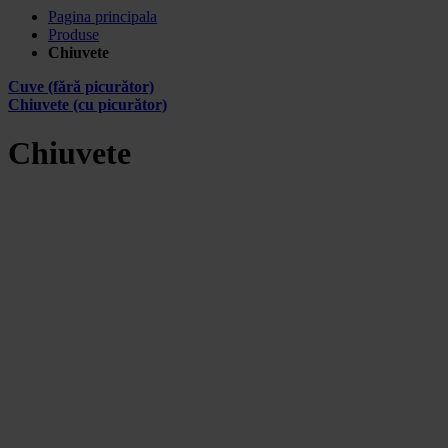
Pagina principala
Produse
Chiuvete
Cuve (fără picurător)
Chiuvete (cu picurător)
Chiuvete