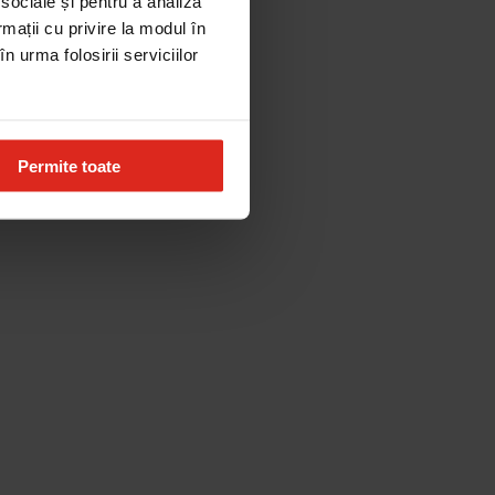
 sociale și pentru a analiza
rmații cu privire la modul în
n urma folosirii serviciilor
Permite toate