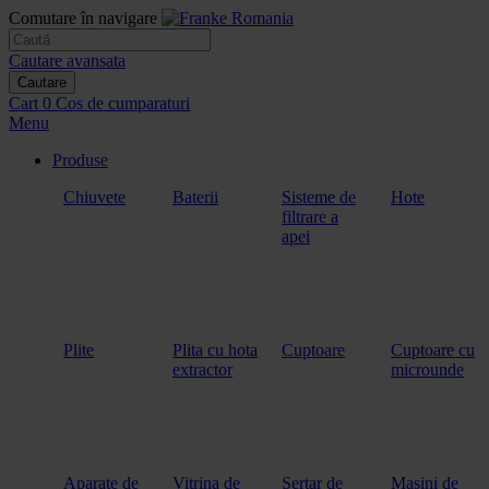
Comutare în navigare
Cautare avansata
Cautare
Cart
0
Cos de cumparaturi
Menu
Produse
Chiuvete
Baterii
Sisteme de
Hote
filtrare a
apei
Plite
Plita cu hota
Cuptoare
Cuptoare cu
extractor
microunde
Aparate de
Vitrina de
Sertar de
Masini de