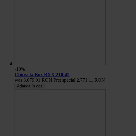
-10%
Chiuveta Box BXX 210-45
was
3.079,01 RON
Pret special
2.771,11 RON
Adauga în cos