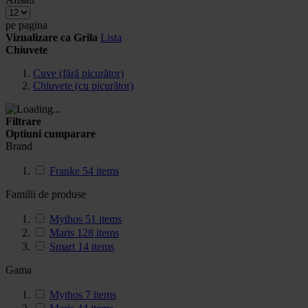
pe pagina
Vizualizare ca
Grila
Lista
Chiuvete
Cuve (fără picurător)
Chiuvete (cu picurător)
Filtrare
Optiuni cumparare
Brand
Franke
54
items
Familii de produse
Mythos
51
items
Maris
128
items
Smart
14
items
Gama
Mythos
7
items