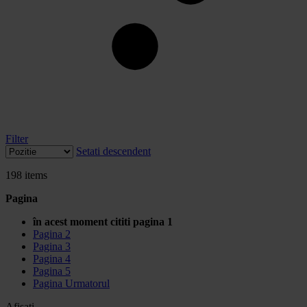
Filter
Setati descendent
198
items
Pagina
în acest moment cititi pagina
1
Pagina
2
Pagina
3
Pagina
4
Pagina
5
Pagina
Urmatorul
Afisati