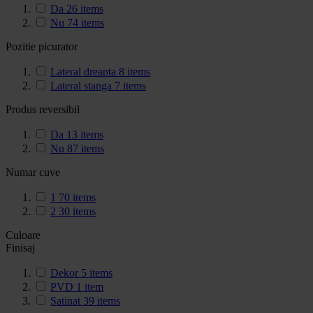
Da
26
items
Nu
74
items
Pozitie picurator
Lateral dreapta
8
items
Lateral stanga
7
items
Produs reversibil
Da
13
items
Nu
87
items
Numar cuve
1
70
items
2
30
items
Culoare
Finisaj
Dekor
5
items
PVD
1
item
Satinat
39
items