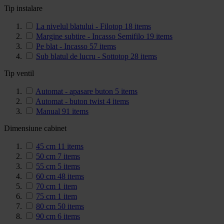
Tip instalare
La nivelul blatului - Filotop
18
items
Margine subtire - Incasso Semifilo
19
items
Pe blat - Incasso
57
items
Sub blatul de lucru - Sottotop
28
items
Tip ventil
Automat - apasare buton
5
items
Automat - buton twist
4
items
Manual
91
items
Dimensiune cabinet
45 cm
11
items
50 cm
7
items
55 cm
5
items
60 cm
48
items
70 cm
1
item
75 cm
1
item
80 cm
50
items
90 cm
6
items