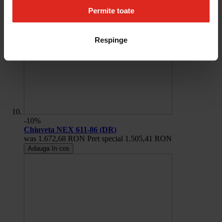
Permite toate
Respinge
-10%
Chiuveta NEX 611-86 (DR)
was
1.672,68 RON
Pret special
1.505,41 RON
Adauga în cos