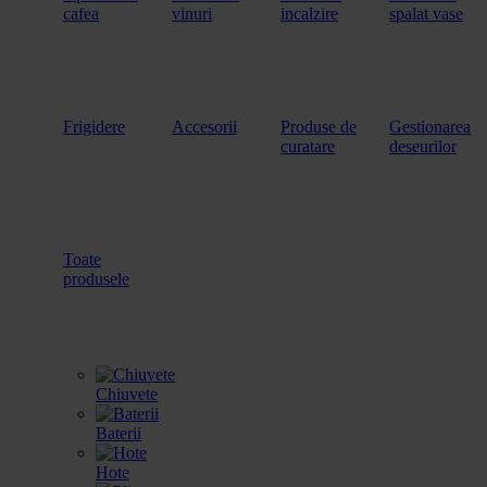
cafea
vinuri
incalzire
spalat vase
Frigidere
Accesorii
Produse de
Gestionarea
curatare
deseurilor
Toate
produsele
Chiuvete
Baterii
Hote