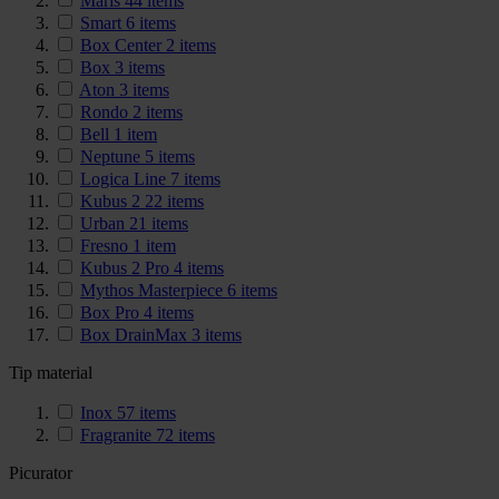
Maris
44
items
Smart
6
items
Box Center
2
items
Box
3
items
Aton
3
items
Rondo
2
items
Bell
1
item
Neptune
5
items
Logica Line
7
items
Kubus 2
22
items
Urban
21
items
Fresno
1
item
Kubus 2 Pro
4
items
Mythos Masterpiece
6
items
Box Pro
4
items
Box DrainMax
3
items
Tip material
Inox
57
items
Fragranite
72
items
Picurator