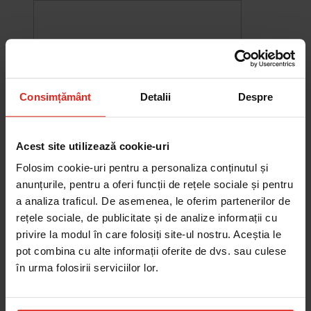
Consimțământ
Detalii
Despre
Acest site utilizează cookie-uri
Folosim cookie-uri pentru a personaliza conținutul și
anunțurile, pentru a oferi funcții de rețele sociale și pentru
a analiza traficul. De asemenea, le oferim partenerilor de
-10%
rețele sociale, de publicitate și de analize informații cu
Chiuveta Maris MRG 610-60
privire la modul în care folosiți site-ul nostru. Aceștia le
was
2.578,27 RON
Pret special
2.320,44 RON
pot combina cu alte informații oferite de dvs. sau culese
Adauga în cos
în urma folosirii serviciilor lor.