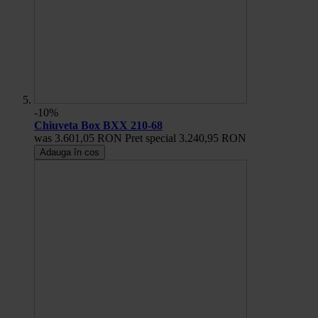
-10%
Chiuveta Box BXX 210-68
was
3.601,05 RON
Pret special
3.240,95 RON
Adauga în cos