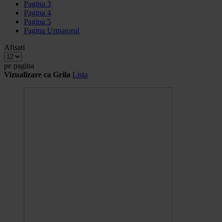
Pagina
3
Pagina
4
Pagina
5
Pagina
Urmatorul
Afisati
pe pagina
Vizualizare ca
Grila
Lista