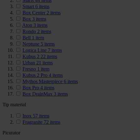
Maris
44
items
Smart
6
items
Box Center
2
items
Box
3
items
Aton
3
items
Rondo
2
items
Bell
1
item
Neptune
5
items
Logica Line
7
items
Kubus 2
22
items
Urban
21
items
Fresno
1
item
Kubus 2 Pro
4
items
Mythos Masterpiece
6
items
Box Pro
4
items
Box DrainMax
3
items
Tip material
Inox
57
items
Fragranite
72
items
Picurator