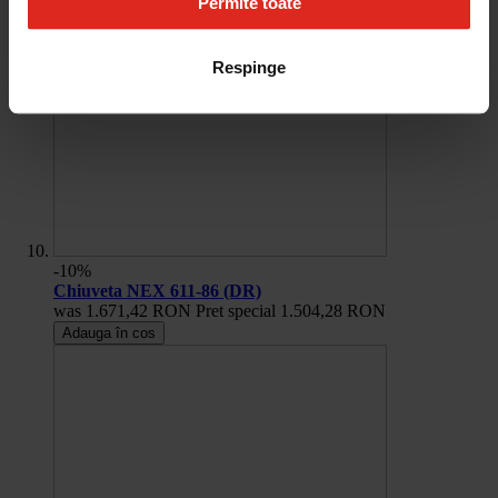
Permite toate
Respinge
-10%
Chiuveta NEX 611-86 (DR)
was
1.671,42 RON
Pret special
1.504,28 RON
Adauga în cos