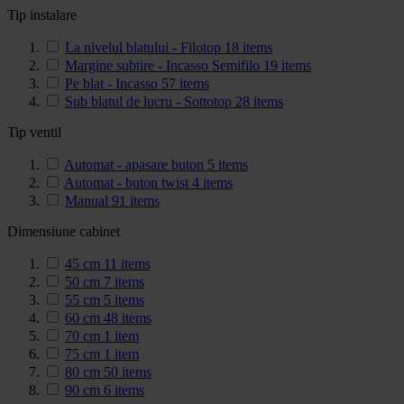
Tip instalare
La nivelul blatului - Filotop
18
items
Margine subtire - Incasso Semifilo
19
items
Pe blat - Incasso
57
items
Sub blatul de lucru - Sottotop
28
items
Tip ventil
Automat - apasare buton
5
items
Automat - buton twist
4
items
Manual
91
items
Dimensiune cabinet
45 cm
11
items
50 cm
7
items
55 cm
5
items
60 cm
48
items
70 cm
1
item
75 cm
1
item
80 cm
50
items
90 cm
6
items