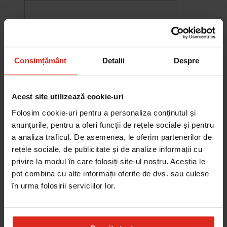
Consimțământ
Detalii
Despre
Acest site utilizează cookie-uri
Folosim cookie-uri pentru a personaliza conținutul și
anunțurile, pentru a oferi funcții de rețele sociale și pentru
a analiza traficul. De asemenea, le oferim partenerilor de
rețele sociale, de publicitate și de analize informații cu
-10%
privire la modul în care folosiți site-ul nostru. Aceștia le
Chiuveta Maris MRG 610-60
pot combina cu alte informații oferite de dvs. sau culese
was
2.576,33 RON
Pret special
2.318,70 RON
în urma folosirii serviciilor lor.
Adauga în cos