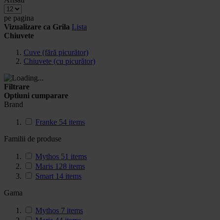
pe pagina
Vizualizare ca
Grila
Lista
Chiuvete
Cuve (fără picurător)
Chiuvete (cu picurător)
Filtrare
Optiuni cumparare
Brand
Franke
54
items
Familii de produse
Mythos
51
items
Maris
128
items
Smart
14
items
Gama
Mythos
7
items