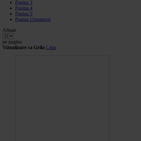
Pagina
3
Pagina
4
Pagina
5
Pagina
Urmatorul
Afisati
pe pagina
Vizualizare ca
Grila
Lista