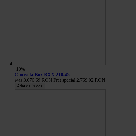
-10%
Chiuveta Box BXX 210-45
was
3.076,69 RON
Pret special
2.769,02 RON
Adauga în cos