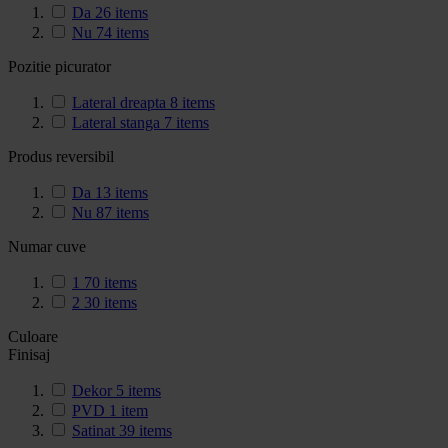
Da
26
items
Nu
74
items
Pozitie picurator
Lateral dreapta
8
items
Lateral stanga
7
items
Produs reversibil
Da
13
items
Nu
87
items
Numar cuve
1
70
items
2
30
items
Culoare
Finisaj
Dekor
5
items
PVD
1
item
Satinat
39
items