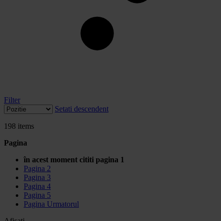
Filter
Setati descendent
198
items
Pagina
în acest moment cititi pagina
1
Pagina
2
Pagina
3
Pagina
4
Pagina
5
Pagina
Urmatorul
Afisati