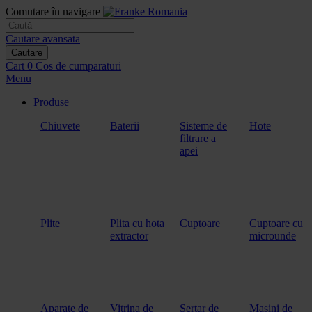
Comutare în navigare
Cautare avansata
Cautare
Cart
0
Cos de cumparaturi
Menu
Produse
Chiuvete
Baterii
Sisteme de
Hote
filtrare a
apei
Plite
Plita cu hota
Cuptoare
Cuptoare cu
extractor
microunde
Aparate de
Vitrina de
Sertar de
Masini de