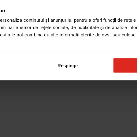
uri
Produse de curatare
rsonaliza conținutul și anunțurile, pentru a oferi funcții de rețele
im partenerilor de rețele sociale, de publicitate și de analize info
ceștia le pot combina cu alte informații oferite de dvs. sau culese î
Respinge