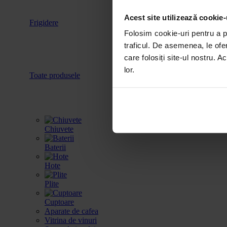
Acest site utilizează cookie-
Frigidere
Accesorii
Folosim cookie-uri pentru a pe
traficul. De asemenea, le ofer
care folosiți site-ul nostru. A
lor.
Toate produsele
Chiuvete
Baterii
Hote
Plite
Cuptoare
Aparate de cafea
Vitrina de vinuri