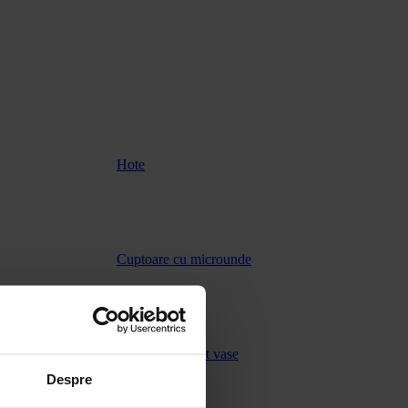
Hote
Cuptoare cu microunde
Masini de spalat vase
Despre