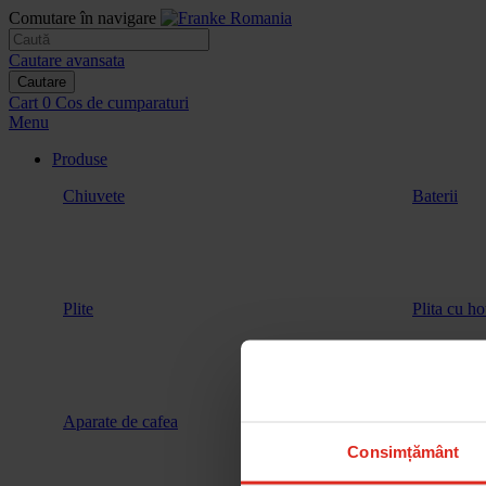
Comutare în navigare
Cautare avansata
Cautare
Cart
0
Cos de cumparaturi
Menu
Produse
Chiuvete
Baterii
Plite
Plita cu ho
Aparate de cafea
Vitrina de 
Consimțământ