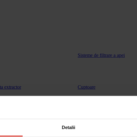
Sisteme de filtrare a apei
ta extractor
Cuptoare
vinuri
Sertar de incalzire
Detalii