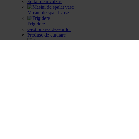
Sertar de incalzire
Masini de spalat vase
Frigidere
Gestionarea deseurilor
Produse de curatare
Accesorii
Piese de schimb
Cautare dupa produse
Cautare dupa produse
Cautare dupa piesa
Catalog
Cum aleg
Devino partener
Parteneri
Contact
Account