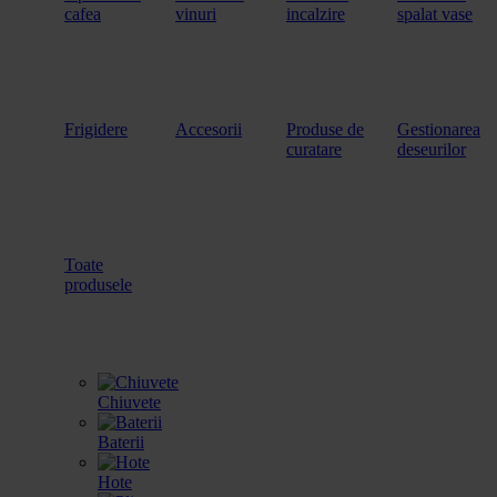
cafea
vinuri
incalzire
spalat vase
Frigidere
Accesorii
Produse de
Gestionarea
curatare
deseurilor
Toate
produsele
Chiuvete
Baterii
Hote