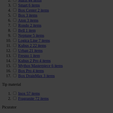
Maris
44
items
Smart
6
items
Box Center
2
items
Box
3
items
Aton
3
items
Rondo
2
items
Bell
1
item
Neptune
5
items
Logica Line
7
items
Kubus 2
22
items
Urban
21
items
Fresno
1
item
Kubus 2 Pro
4
items
Mythos Masterpiece
6
items
Box Pro
4
items
Box DrainMax
3
items
Tip material
Inox
57
items
Fragranite
72
items
Picurator