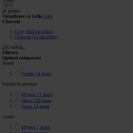
pe pagina
Vizualizare ca
Grila
Lista
Chiuvete
Cuve (fără picurător)
Chiuvete (cu picurător)
Filtrare
Optiuni cumparare
Brand
Franke
54
items
Familii de produse
Mythos
51
items
Maris
128
items
Smart
14
items
Gama
Mythos
7
items