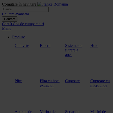
Comutare în navigare
Cautare avansata
Cautare
Cart
0
Cos de cumparaturi
Menu
Produse
Chiuvete
Baterii
Sisteme de
Hote
filtrare a
apei
Plite
Plita cu hota
Cuptoare
Cuptoare cu
extractor
microunde
Aparate de
Vitrina de
Sertar de
Masini de