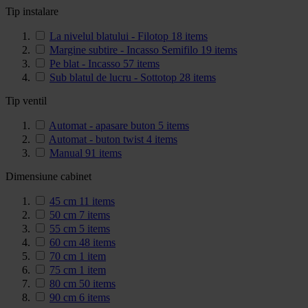
Tip instalare
La nivelul blatului - Filotop
18
items
Margine subtire - Incasso Semifilo
19
items
Pe blat - Incasso
57
items
Sub blatul de lucru - Sottotop
28
items
Tip ventil
Automat - apasare buton
5
items
Automat - buton twist
4
items
Manual
91
items
Dimensiune cabinet
45 cm
11
items
50 cm
7
items
55 cm
5
items
60 cm
48
items
70 cm
1
item
75 cm
1
item
80 cm
50
items
90 cm
6
items