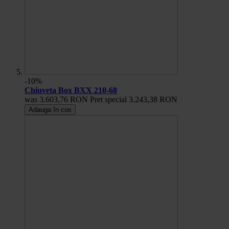
-10%
Chiuveta Box BXX 210-68
was
3.603,76 RON
Pret special
3.243,38 RON
Adauga în cos