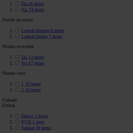
Da
26
items
Nu
74
items
Pozitie picurator
Lateral dreapta
8
items
Lateral stanga
7
items
Produs reversibil
Da
13
items
Nu
87
items
Numar cuve
1
70
items
2
30
items
Culoare
Finisaj
Dekor
5
items
PVD
1
item
Satinat
39
items