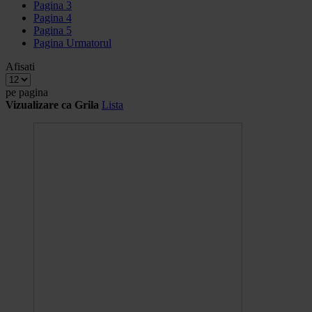
Pagina
3
Pagina
4
Pagina
5
Pagina
Urmatorul
Afisati
pe pagina
Vizualizare ca
Grila
Lista