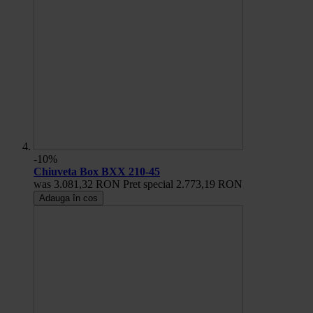
-10%
Chiuveta Box BXX 210-45
was
3.081,32 RON
Pret special
2.773,19 RON
Adauga în cos