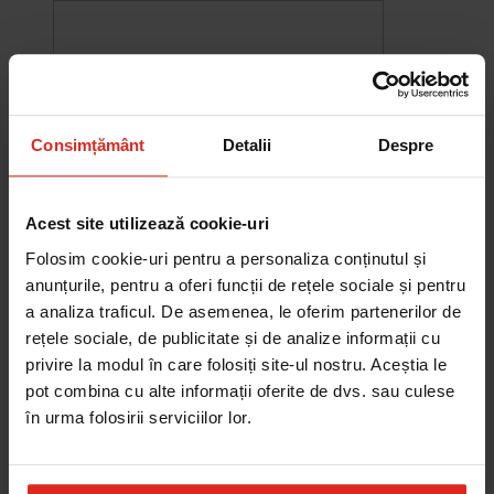
Consimțământ
Detalii
Despre
Acest site utilizează cookie-uri
Folosim cookie-uri pentru a personaliza conținutul și
anunțurile, pentru a oferi funcții de rețele sociale și pentru
a analiza traficul. De asemenea, le oferim partenerilor de
rețele sociale, de publicitate și de analize informații cu
-10%
privire la modul în care folosiți site-ul nostru. Aceștia le
Chiuveta Maris MRG 610-60
was
2.580,20 RON
Pret special
2.322,18 RON
pot combina cu alte informații oferite de dvs. sau culese
Adauga în cos
în urma folosirii serviciilor lor.