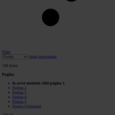
Filter
Setati descendent
198
items
Pagina
în acest moment cititi pagina
1
Pagina
2
Pagina
3
Pagina
4
Pagina
5
Pagina
Urmatorul
Afisati