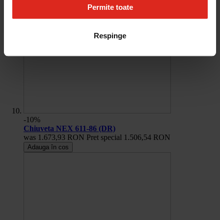
Permite toate
Respinge
-10%
Chiuveta NEX 611-86 (DR)
was
1.673,93 RON
Pret special
1.506,54 RON
Adauga în cos