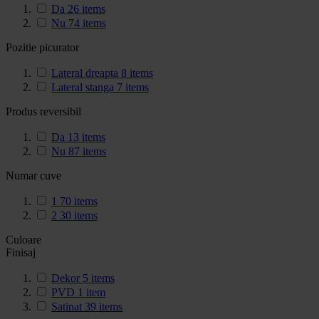
Da
26
items
Nu
74
items
Pozitie picurator
Lateral dreapta
8
items
Lateral stanga
7
items
Produs reversibil
Da
13
items
Nu
87
items
Numar cuve
1
70
items
2
30
items
Culoare
Finisaj
Dekor
5
items
PVD
1
item
Satinat
39
items