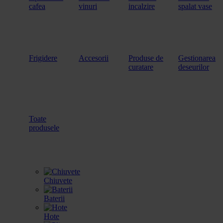
cafea
vinuri
incalzire
spalat vase
Frigidere
Accesorii
Produse de
Gestionarea
curatare
deseurilor
Toate
produsele
Chiuvete
Baterii
Hote