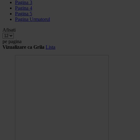
Pagina
3
Pagina
4
Pagina
5
Pagina
Urmatorul
Afisati
pe pagina
Vizualizare ca
Grila
Lista