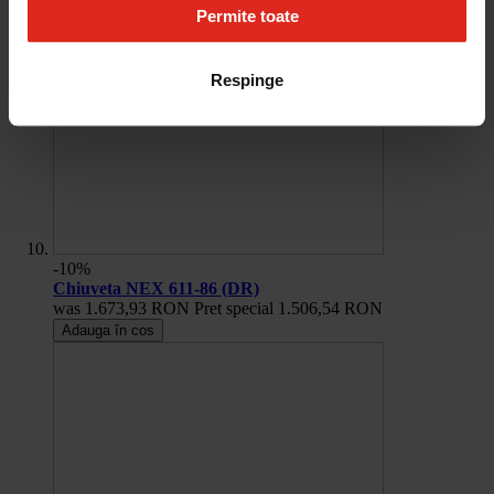
Permite toate
Respinge
-10%
Chiuveta NEX 611-86 (DR)
was
1.673,93 RON
Pret special
1.506,54 RON
Adauga în cos