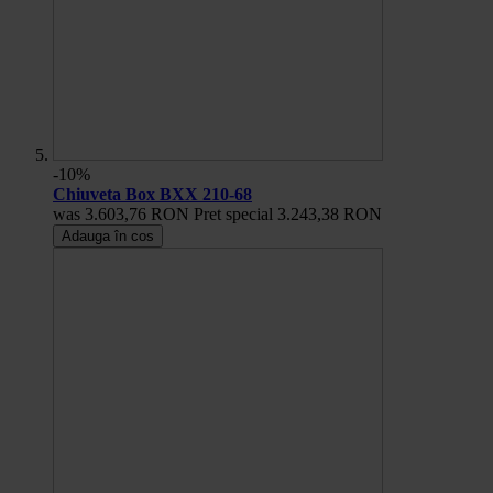
-10%
Chiuveta Box BXX 210-68
was
3.603,76 RON
Pret special
3.243,38 RON
Adauga în cos