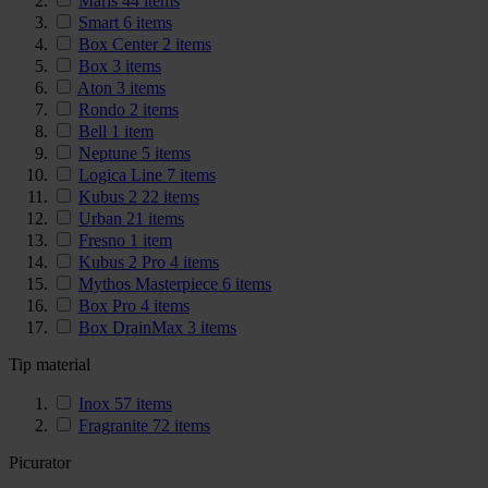
Maris
44
items
Smart
6
items
Box Center
2
items
Box
3
items
Aton
3
items
Rondo
2
items
Bell
1
item
Neptune
5
items
Logica Line
7
items
Kubus 2
22
items
Urban
21
items
Fresno
1
item
Kubus 2 Pro
4
items
Mythos Masterpiece
6
items
Box Pro
4
items
Box DrainMax
3
items
Tip material
Inox
57
items
Fragranite
72
items
Picurator