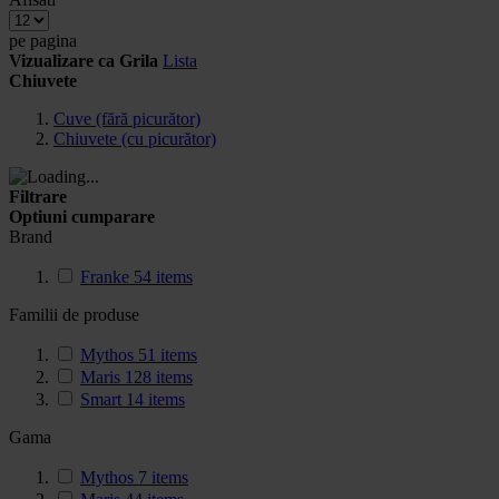
pe pagina
Vizualizare ca
Grila
Lista
Chiuvete
Cuve (fără picurător)
Chiuvete (cu picurător)
Filtrare
Optiuni cumparare
Brand
Franke
54
items
Familii de produse
Mythos
51
items
Maris
128
items
Smart
14
items
Gama
Mythos
7
items