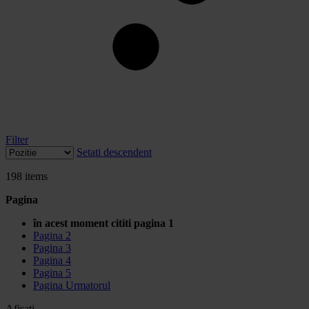
Filter
Setati descendent
198
items
Pagina
în acest moment cititi pagina
1
Pagina
2
Pagina
3
Pagina
4
Pagina
5
Pagina
Urmatorul
Afisati