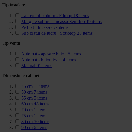
Tip instalare
La nivelul blatului - Filotop
18
items
Margine subtire - Incasso Semifilo
19
items
Pe blat - Incasso
57
items
Sub blatul de lucru - Sottotop
28
items
Tip ventil
Automat - apasare buton
5
items
Automat - buton twist
4
items
Manual
91
items
Dimensiune cabinet
45 cm
11
items
50 cm
7
items
55 cm
5
items
60 cm
48
items
70 cm
1
item
75 cm
1
item
80 cm
50
items
90 cm
6
items