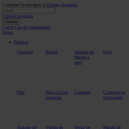
Comutare în navigare
Cautare avansata
Cautare
Cart
0
Cos de cumparaturi
Menu
Produse
Chiuvete
Baterii
Sisteme de
Hote
filtrare a
apei
Plite
Plita cu hota
Cuptoare
Cuptoare cu
extractor
microunde
Aparate de
Vitrina de
Sertar de
Masini de