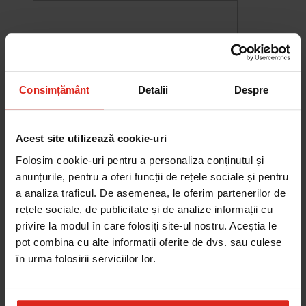
Consimțământ
Detalii
Despre
Acest site utilizează cookie-uri
Folosim cookie-uri pentru a personaliza conținutul și
anunțurile, pentru a oferi funcții de rețele sociale și pentru
a analiza traficul. De asemenea, le oferim partenerilor de
rețele sociale, de publicitate și de analize informații cu
-10%
privire la modul în care folosiți site-ul nostru. Aceștia le
Chiuveta Maris MRG 610-60
was
2.580,20 RON
Pret special
2.322,18 RON
pot combina cu alte informații oferite de dvs. sau culese
Adauga în cos
în urma folosirii serviciilor lor.