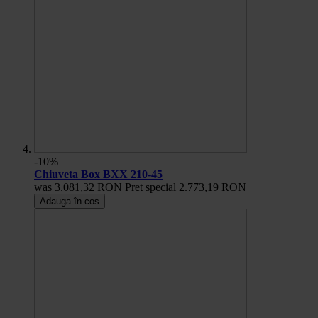
-10%
Chiuveta Box BXX 210-45
was
3.081,32 RON
Pret special
2.773,19 RON
Adauga în cos