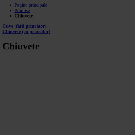
Pagina principala
Produse
Chiuvete
Cuve (fără picurător)
Chiuvete (cu picurător)
Chiuvete