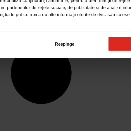
rsonaliza conținutul și anunțurile, pentru a oferi funcții de rețele
im partenerilor de rețele sociale, de publicitate și de analize info
ceștia le pot combina cu alte informații oferite de dvs. sau culese î
Respinge