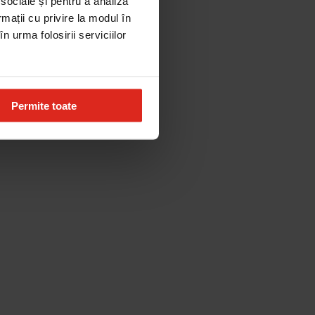
 sociale și pentru a analiza
rmații cu privire la modul în
n urma folosirii serviciilor
Permite toate