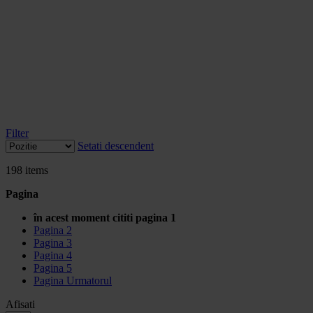
Filter
Setati descendent
198
items
Pagina
în acest moment cititi pagina
1
Pagina
2
Pagina
3
Pagina
4
Pagina
5
Pagina
Urmatorul
Afisati