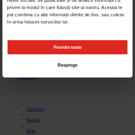
rețele sociale, de publicitate și de analize informații cu
cafea
vinuri
incalzire
spalat vase
privire la modul în care folosiți site-ul nostru. Aceștia le
pot combina cu alte informații oferite de dvs. sau culese
în urma folosirii serviciilor lor.
Frigidere
Accesorii
Produse de
Gestionarea
curatare
deseurilor
Permite toate
Respinge
Toate
produsele
Chiuvete
Baterii
Hote