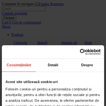
Comutare în navigare
Cautare avansata
Cautare
Cart
0
Cos de cumparaturi
Menu
Produse
Chiuvete
Baterii
Sisteme de
Hote
filtrare a
apei
Consimțământ
Detalii
Despre
Plite
Plita cu hota
Cuptoare
Cuptoare cu
extractor
microunde
Acest site utilizează cookie-uri
Folosim cookie-uri pentru a personaliza conținutul și
anunțurile, pentru a oferi funcții de rețele sociale și pentru
a analiza traficul. De asemenea, le oferim partenerilor de
Aparate de
Vitrina de
Sertar de
Masini de