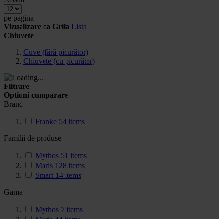
pe pagina
Vizualizare ca
Grila
Lista
Chiuvete
Cuve (fără picurător)
Chiuvete (cu picurător)
Filtrare
Optiuni cumparare
Brand
Franke
54
items
Familii de produse
Mythos
51
items
Maris
128
items
Smart
14
items
Gama
Mythos
7
items