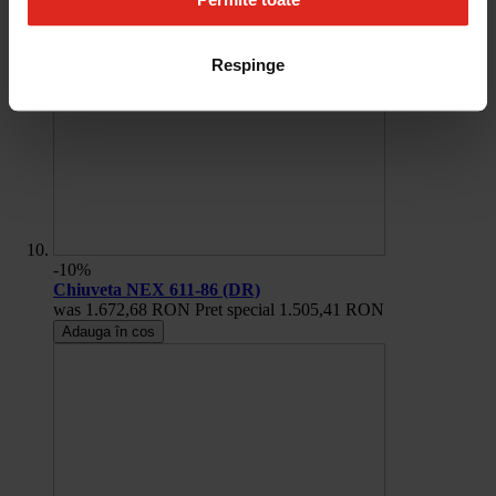
Respinge
-10%
Chiuveta NEX 611-86 (DR)
was
1.672,68 RON
Pret special
1.505,41 RON
Adauga în cos