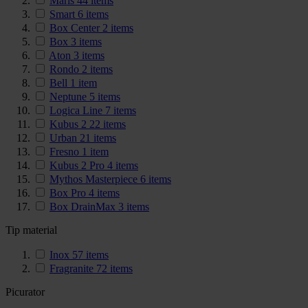
Maris
44
items
Smart
6
items
Box Center
2
items
Box
3
items
Aton
3
items
Rondo
2
items
Bell
1
item
Neptune
5
items
Logica Line
7
items
Kubus 2
22
items
Urban
21
items
Fresno
1
item
Kubus 2 Pro
4
items
Mythos Masterpiece
6
items
Box Pro
4
items
Box DrainMax
3
items
Tip material
Inox
57
items
Fragranite
72
items
Picurator