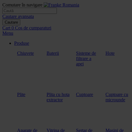
Comutare în navigare
Cautare avansata
Cautare
Cart
0
Cos de cumparaturi
Menu
Produse
Chiuvete
Baterii
Sisteme de
Hote
filtrare a
apei
Plite
Plita cu hota
Cuptoare
Cuptoare cu
extractor
microunde
Aparate de
Vitrina de
Sertar de
Masini de