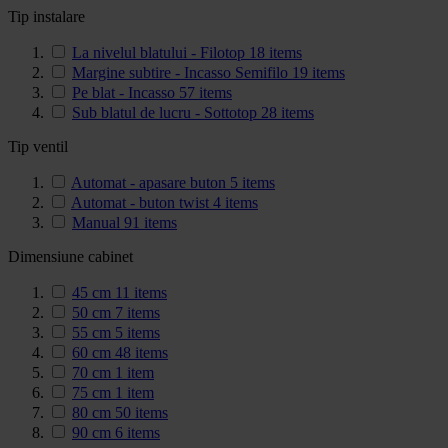
Tip instalare
La nivelul blatului - Filotop
18
items
Margine subtire - Incasso Semifilo
19
items
Pe blat - Incasso
57
items
Sub blatul de lucru - Sottotop
28
items
Tip ventil
Automat - apasare buton
5
items
Automat - buton twist
4
items
Manual
91
items
Dimensiune cabinet
45 cm
11
items
50 cm
7
items
55 cm
5
items
60 cm
48
items
70 cm
1
item
75 cm
1
item
80 cm
50
items
90 cm
6
items