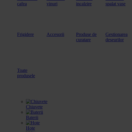
cafea
vinuri
incalzire
spalat vase
Frigidere
Accesorii
Produse de
Gestionarea
curatare
deseurilor
Toate
produsele
Chiuvete
Baterii
Hote