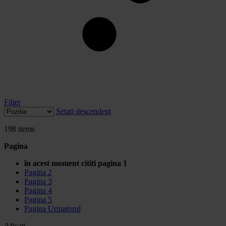
Filter
Setati descendent
198
items
Pagina
în acest moment cititi pagina
1
Pagina
2
Pagina
3
Pagina
4
Pagina
5
Pagina
Urmatorul
Afisati