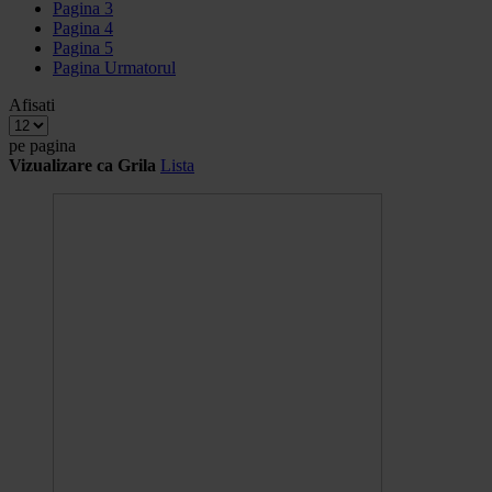
Pagina
3
Pagina
4
Pagina
5
Pagina
Urmatorul
Afisati
pe pagina
Vizualizare ca
Grila
Lista