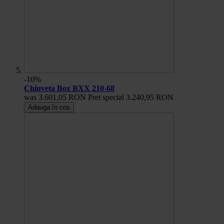
-10%
Chiuveta Box BXX 210-68
was
3.601,05 RON
Pret special
3.240,95 RON
Adauga în cos