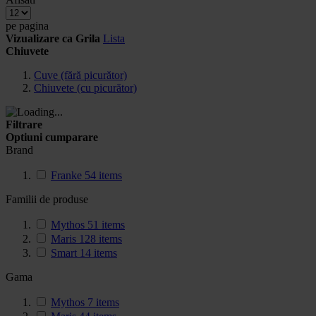
pe pagina
Vizualizare ca
Grila
Lista
Chiuvete
Cuve (fără picurător)
Chiuvete (cu picurător)
Filtrare
Optiuni cumparare
Brand
Franke
54
items
Familii de produse
Mythos
51
items
Maris
128
items
Smart
14
items
Gama
Mythos
7
items