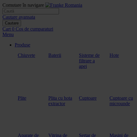
Comutare în navigare
Cautare avansata
Cautare
Cart
0
Cos de cumparaturi
Menu
Produse
Chiuvete
Baterii
Sisteme de
Hote
filtrare a
apei
Plite
Plita cu hota
Cuptoare
Cuptoare cu
extractor
microunde
Aparate de
Vitrina de
Sertar de
Masini de