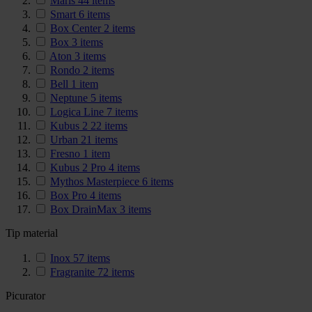
Maris
44
items
Smart
6
items
Box Center
2
items
Box
3
items
Aton
3
items
Rondo
2
items
Bell
1
item
Neptune
5
items
Logica Line
7
items
Kubus 2
22
items
Urban
21
items
Fresno
1
item
Kubus 2 Pro
4
items
Mythos Masterpiece
6
items
Box Pro
4
items
Box DrainMax
3
items
Tip material
Inox
57
items
Fragranite
72
items
Picurator