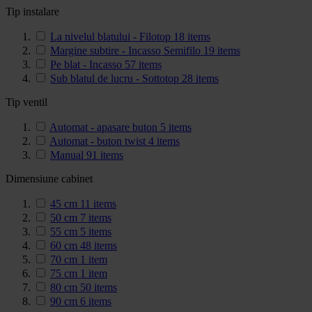
Tip instalare
La nivelul blatului - Filotop
18
items
Margine subtire - Incasso Semifilo
19
items
Pe blat - Incasso
57
items
Sub blatul de lucru - Sottotop
28
items
Tip ventil
Automat - apasare buton
5
items
Automat - buton twist
4
items
Manual
91
items
Dimensiune cabinet
45 cm
11
items
50 cm
7
items
55 cm
5
items
60 cm
48
items
70 cm
1
item
75 cm
1
item
80 cm
50
items
90 cm
6
items