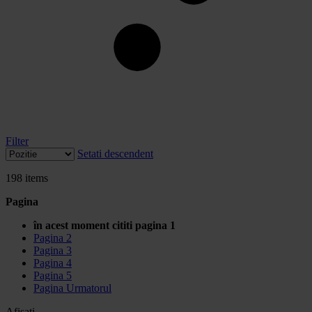
Filter
Setati descendent
198
items
Pagina
în acest moment cititi pagina
1
Pagina
2
Pagina
3
Pagina
4
Pagina
5
Pagina
Urmatorul
Afisati