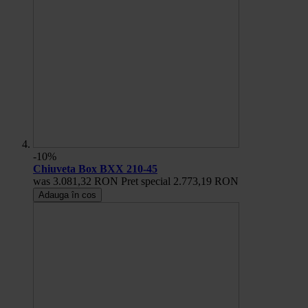
-10%
Chiuveta Box BXX 210-45
was
3.081,32 RON
Pret special
2.773,19 RON
Adauga în cos