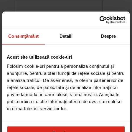
Consimțământ
Detalii
Despre
Acest site utilizează cookie-uri
Folosim cookie-uri pentru a personaliza conținutul și
anunțurile, pentru a oferi funcții de rețele sociale și pentru
a analiza traficul. De asemenea, le oferim partenerilor de
rețele sociale, de publicitate și de analize informații cu
-10%
privire la modul în care folosiți site-ul nostru. Aceștia le
Chiuveta Maris MRG 610-60
pot combina cu alte informații oferite de dvs. sau culese
was
2.580,20 RON
Pret special
2.322,18 RON
în urma folosirii serviciilor lor.
Adauga în cos