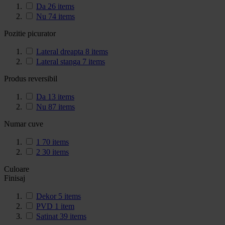
Da
26
items
Nu
74
items
Pozitie picurator
Lateral dreapta
8
items
Lateral stanga
7
items
Produs reversibil
Da
13
items
Nu
87
items
Numar cuve
1
70
items
2
30
items
Culoare
Finisaj
Dekor
5
items
PVD
1
item
Satinat
39
items