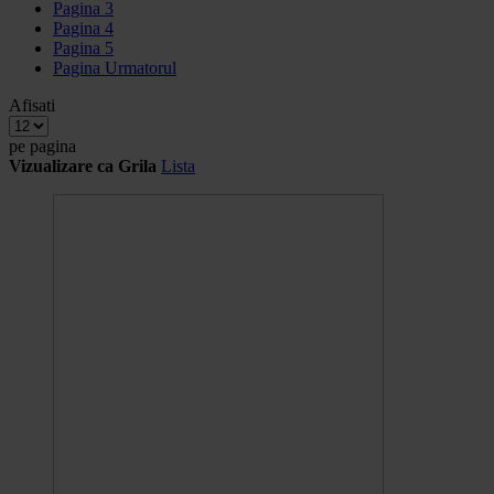
Pagina
3
Pagina
4
Pagina
5
Pagina
Urmatorul
Afisati
pe pagina
Vizualizare ca
Grila
Lista