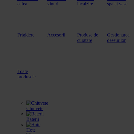
cafea
vinuri
incalzire
spalat vase
Frigidere
Accesorii
Produse de
Gestionarea
curatare
deseurilor
Toate
produsele
Chiuvete
Baterii
Hote