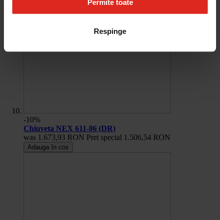
Permite toate
Respinge
-10%
Chiuveta NEX 611-86 (DR)
was
1.673,93 RON
Pret special
1.506,54 RON
Adauga în cos