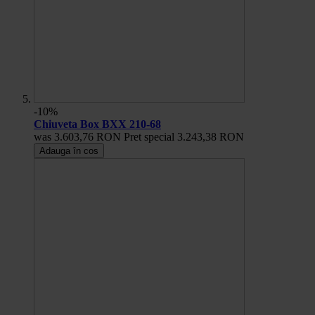
-10%
Chiuveta Box BXX 210-68
was
3.603,76 RON
Pret special
3.243,38 RON
Adauga în cos