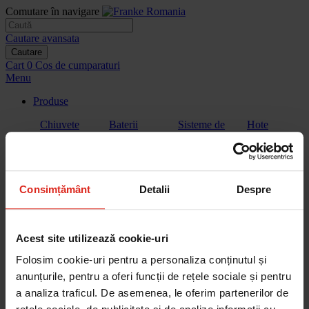
Comutare în navigare
Cautare avansata
Cautare
Cart
0
Cos de cumparaturi
Menu
Produse
Chiuvete
Baterii
Sisteme de
Hote
filtrare a
apei
Consimțământ
Detalii
Despre
Plite
Plita cu hota
Cuptoare
Cuptoare cu
extractor
microunde
Acest site utilizează cookie-uri
Folosim cookie-uri pentru a personaliza conținutul și
anunțurile, pentru a oferi funcții de rețele sociale și pentru
a analiza traficul. De asemenea, le oferim partenerilor de
Aparate de
Vitrina de
Sertar de
Masini de