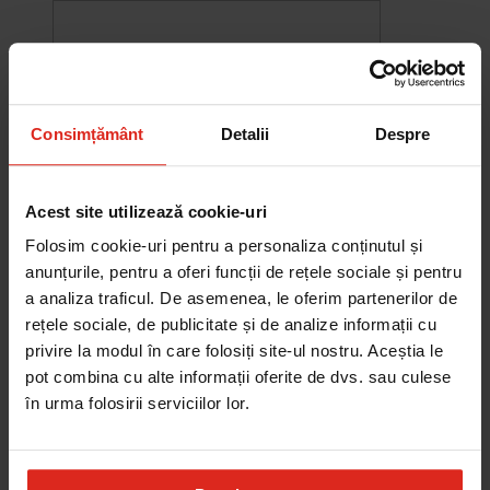
Consimțământ
Detalii
Despre
Acest site utilizează cookie-uri
Folosim cookie-uri pentru a personaliza conținutul și
anunțurile, pentru a oferi funcții de rețele sociale și pentru
a analiza traficul. De asemenea, le oferim partenerilor de
rețele sociale, de publicitate și de analize informații cu
-10%
privire la modul în care folosiți site-ul nostru. Aceștia le
Chiuveta Maris MRG 610-60
pot combina cu alte informații oferite de dvs. sau culese
was
2.578,27 RON
Pret special
2.320,44 RON
în urma folosirii serviciilor lor.
Adauga în cos