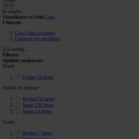
pe pagina
Vizualizare ca
Grila
Lista
Chiuvete
Cuve (fără picurător)
Chiuvete (cu picurător)
Filtrare
Optiuni cumparare
Brand
Franke
54
items
Familii de produse
Mythos
51
items
Maris
128
items
Smart
14
items
Gama
Mythos
7
items