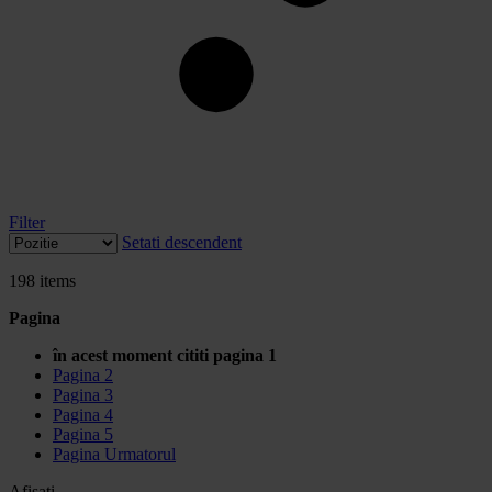
Filter
Setati descendent
198
items
Pagina
în acest moment cititi pagina
1
Pagina
2
Pagina
3
Pagina
4
Pagina
5
Pagina
Urmatorul
Afisati