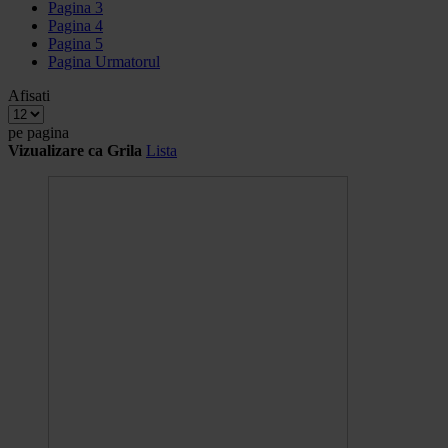
Pagina
3
Pagina
4
Pagina
5
Pagina
Urmatorul
Afisati
pe pagina
Vizualizare ca
Grila
Lista