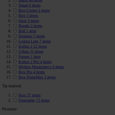
Maris
44
items
Smart
6
items
Box Center
2
items
Box
3
items
Aton
3
items
Rondo
2
items
Bell
1
item
Neptune
5
items
Logica Line
7
items
Kubus 2
22
items
Urban
21
items
Fresno
1
item
Kubus 2 Pro
4
items
Mythos Masterpiece
6
items
Box Pro
4
items
Box DrainMax
3
items
Tip material
Inox
57
items
Fragranite
72
items
Picurator