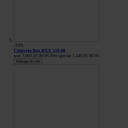
-10%
Chiuveta Box BXX 210-68
was
3.601,05 RON
Pret special
3.240,95 RON
Adauga în cos