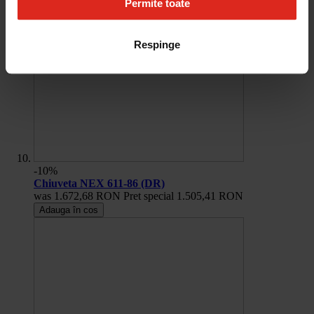
Permite toate
Respinge
-10%
Chiuveta NEX 611-86 (DR)
was
1.672,68 RON
Pret special
1.505,41 RON
Adauga în cos