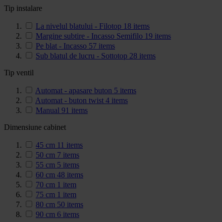
Tip instalare
La nivelul blatului - Filotop
18
items
Margine subtire - Incasso Semifilo
19
items
Pe blat - Incasso
57
items
Sub blatul de lucru - Sottotop
28
items
Tip ventil
Automat - apasare buton
5
items
Automat - buton twist
4
items
Manual
91
items
Dimensiune cabinet
45 cm
11
items
50 cm
7
items
55 cm
5
items
60 cm
48
items
70 cm
1
item
75 cm
1
item
80 cm
50
items
90 cm
6
items