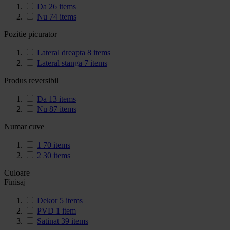
Da
26
items
Nu
74
items
Pozitie picurator
Lateral dreapta
8
items
Lateral stanga
7
items
Produs reversibil
Da
13
items
Nu
87
items
Numar cuve
1
70
items
2
30
items
Culoare
Finisaj
Dekor
5
items
PVD
1
item
Satinat
39
items