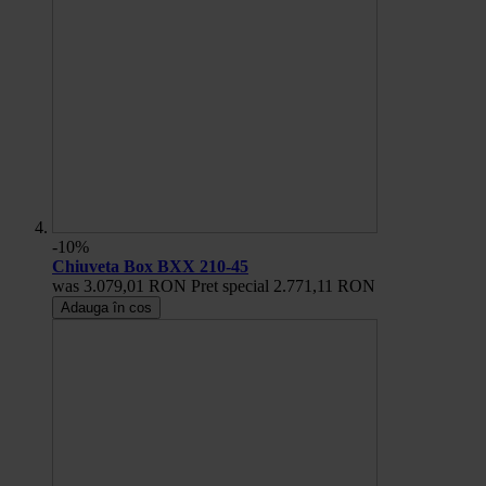
-10%
Chiuveta Box BXX 210-45
was
3.079,01 RON
Pret special
2.771,11 RON
Adauga în cos