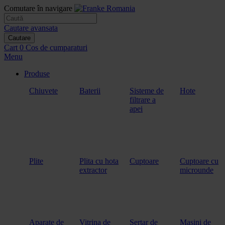
Comutare în navigare
Cautare avansata
Cautare
Cart
0
Cos de cumparaturi
Menu
Produse
Chiuvete
Baterii
Sisteme de
Hote
filtrare a
apei
Plite
Plita cu hota
Cuptoare
Cuptoare cu
extractor
microunde
Aparate de
Vitrina de
Sertar de
Masini de