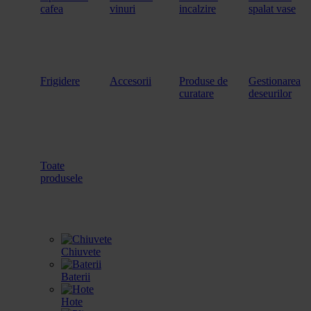
cafea
vinuri
incalzire
spalat vase
Frigidere
Accesorii
Produse de
Gestionarea
curatare
deseurilor
Toate
produsele
Chiuvete
Baterii
Hote