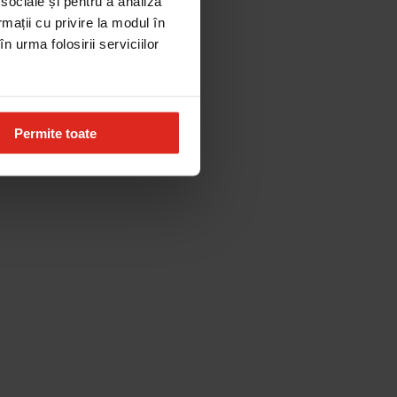
 sociale și pentru a analiza
rmații cu privire la modul în
n urma folosirii serviciilor
Permite toate