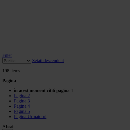
Filter
Setati descendent
198
items
Pagina
în acest moment cititi pagina
1
Pagina
2
Pagina
3
Pagina
4
Pagina
5
Pagina
Urmatorul
Afisati