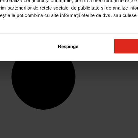
rsonaliza conținutul și anunțurile, pentru a oferi funcții de rețele
im partenerilor de rețele sociale, de publicitate și de analize info
ceștia le pot combina cu alte informații oferite de dvs. sau culese î
Respinge