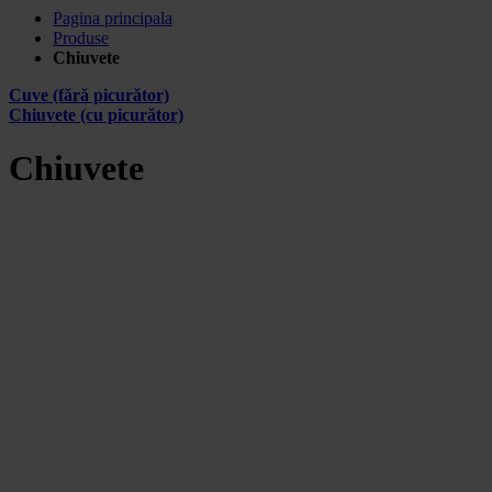
Pagina principala
Produse
Chiuvete
Cuve (fără picurător)
Chiuvete (cu picurător)
Chiuvete