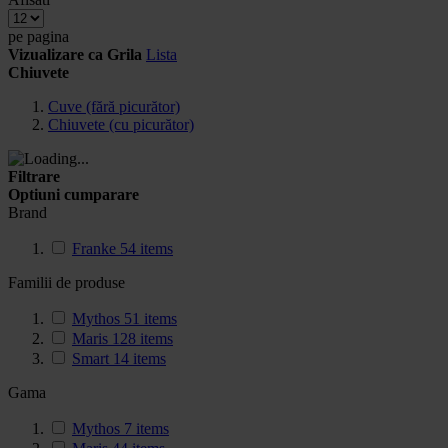
pe pagina
Vizualizare ca
Grila
Lista
Chiuvete
Cuve (fără picurător)
Chiuvete (cu picurător)
Filtrare
Optiuni cumparare
Brand
Franke
54
items
Familii de produse
Mythos
51
items
Maris
128
items
Smart
14
items
Gama
Mythos
7
items