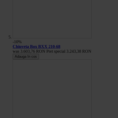
-10%
Chiuveta Box BXX 210-68
was
3.603,76 RON
Pret special
3.243,38 RON
Adauga în cos