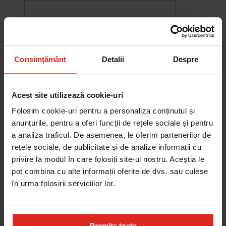
Consimțământ
Detalii
Despre
Acest site utilizează cookie-uri
Folosim cookie-uri pentru a personaliza conținutul și
anunțurile, pentru a oferi funcții de rețele sociale și pentru
a analiza traficul. De asemenea, le oferim partenerilor de
rețele sociale, de publicitate și de analize informații cu
-10%
privire la modul în care folosiți site-ul nostru. Aceștia le
Chiuveta Maris MRG 610-60
pot combina cu alte informații oferite de dvs. sau culese
was
2.580,20 RON
Pret special
2.322,18 RON
în urma folosirii serviciilor lor.
Adauga în cos
Permite toate