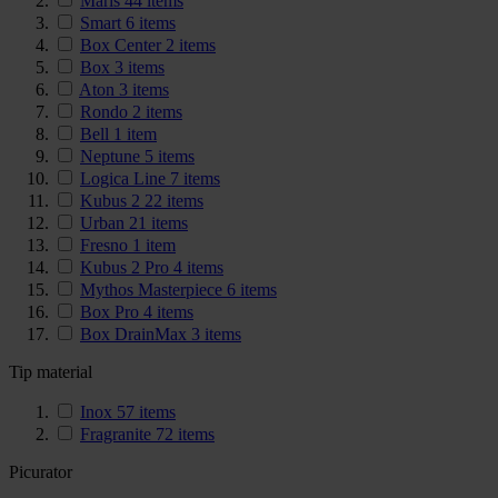
Maris
44
items
Smart
6
items
Box Center
2
items
Box
3
items
Aton
3
items
Rondo
2
items
Bell
1
item
Neptune
5
items
Logica Line
7
items
Kubus 2
22
items
Urban
21
items
Fresno
1
item
Kubus 2 Pro
4
items
Mythos Masterpiece
6
items
Box Pro
4
items
Box DrainMax
3
items
Tip material
Inox
57
items
Fragranite
72
items
Picurator