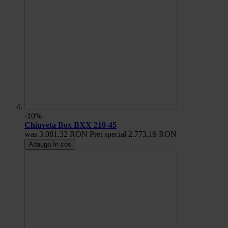
-10%
Chiuveta Box BXX 210-45
was
3.081,32 RON
Pret special
2.773,19 RON
Adauga în cos