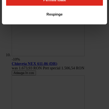
Respinge
-10%
Chiuveta NEX 611-86 (DR)
was
1.673,93 RON
Pret special
1.506,54 RON
Adauga în cos