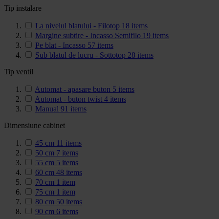
Tip instalare
La nivelul blatului - Filotop
18
items
Margine subtire - Incasso Semifilo
19
items
Pe blat - Incasso
57
items
Sub blatul de lucru - Sottotop
28
items
Tip ventil
Automat - apasare buton
5
items
Automat - buton twist
4
items
Manual
91
items
Dimensiune cabinet
45 cm
11
items
50 cm
7
items
55 cm
5
items
60 cm
48
items
70 cm
1
item
75 cm
1
item
80 cm
50
items
90 cm
6
items