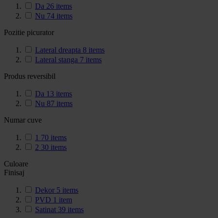
Da
26
items
Nu
74
items
Pozitie picurator
Lateral dreapta
8
items
Lateral stanga
7
items
Produs reversibil
Da
13
items
Nu
87
items
Numar cuve
1
70
items
2
30
items
Culoare
Finisaj
Dekor
5
items
PVD
1
item
Satinat
39
items