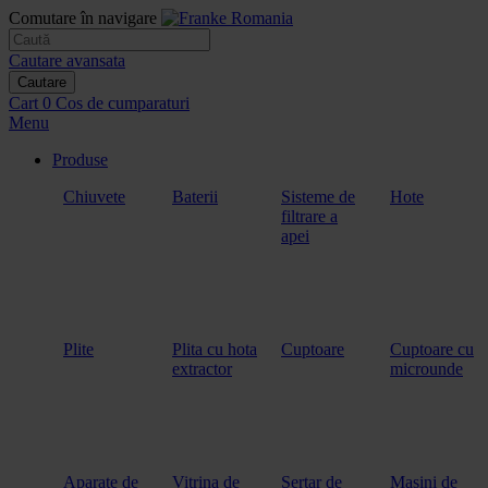
Comutare în navigare
Cautare avansata
Cautare
Cart
0
Cos de cumparaturi
Menu
Produse
Chiuvete
Baterii
Sisteme de
Hote
filtrare a
apei
Plite
Plita cu hota
Cuptoare
Cuptoare cu
extractor
microunde
Aparate de
Vitrina de
Sertar de
Masini de