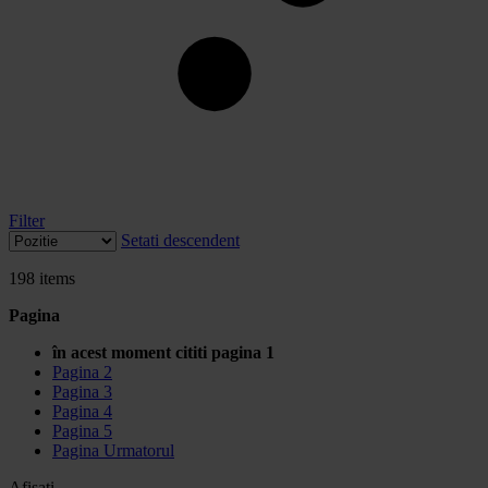
Filter
Setati descendent
198
items
Pagina
în acest moment cititi pagina
1
Pagina
2
Pagina
3
Pagina
4
Pagina
5
Pagina
Urmatorul
Afisati