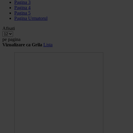
Pagina
3
Pagina
4
Pagina
5
Pagina
Urmatorul
Afisati
pe pagina
Vizualizare ca
Grila
Lista