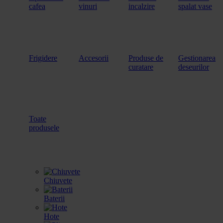
cafea
vinuri
incalzire
spalat vase
Frigidere
Accesorii
Produse de
Gestionarea
curatare
deseurilor
Toate
produsele
Chiuvete
Baterii
Hote