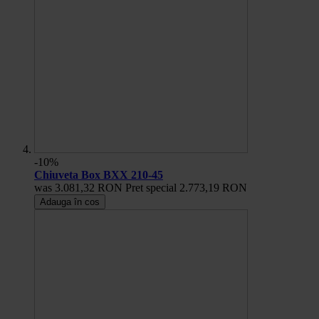
-10%
Chiuveta Box BXX 210-45
was
3.081,32 RON
Pret special
2.773,19 RON
Adauga în cos