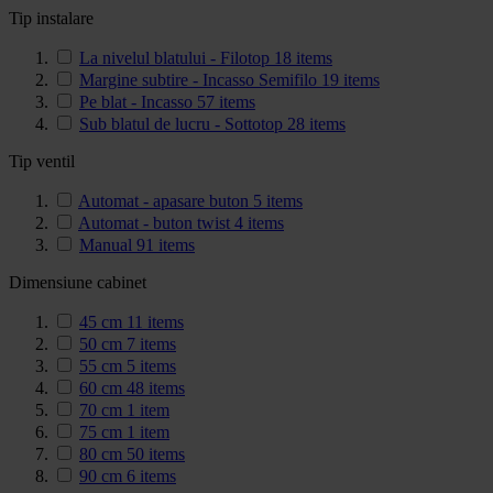
Tip instalare
La nivelul blatului - Filotop
18
items
Margine subtire - Incasso Semifilo
19
items
Pe blat - Incasso
57
items
Sub blatul de lucru - Sottotop
28
items
Tip ventil
Automat - apasare buton
5
items
Automat - buton twist
4
items
Manual
91
items
Dimensiune cabinet
45 cm
11
items
50 cm
7
items
55 cm
5
items
60 cm
48
items
70 cm
1
item
75 cm
1
item
80 cm
50
items
90 cm
6
items