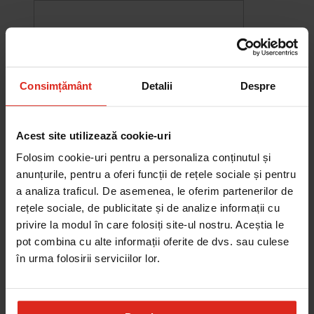
Consimțământ
Detalii
Despre
Acest site utilizează cookie-uri
Folosim cookie-uri pentru a personaliza conținutul și
anunțurile, pentru a oferi funcții de rețele sociale și pentru
a analiza traficul. De asemenea, le oferim partenerilor de
rețele sociale, de publicitate și de analize informații cu
-10%
privire la modul în care folosiți site-ul nostru. Aceștia le
Chiuveta Maris MRG 610-60
pot combina cu alte informații oferite de dvs. sau culese
was
2.580,20 RON
Pret special
2.322,18 RON
în urma folosirii serviciilor lor.
Adauga în cos