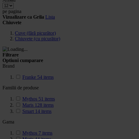
pe pagina
Vizualizare ca
Grila
Lista
Chiuvete
Cuve (fără picurător)
Chiuvete (cu picurător)
Filtrare
Optiuni cumparare
Brand
Franke
54
items
Familii de produse
Mythos
51
items
Maris
128
items
Smart
14
items
Gama
Mythos
7
items