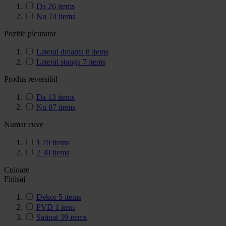
Da
26
items
Nu
74
items
Pozitie picurator
Lateral dreapta
8
items
Lateral stanga
7
items
Produs reversibil
Da
13
items
Nu
87
items
Numar cuve
1
70
items
2
30
items
Culoare
Finisaj
Dekor
5
items
PVD
1
item
Satinat
39
items