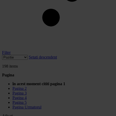
Filter
Setati descendent
198
items
Pagina
în acest moment cititi pagina
1
Pagina
2
Pagina
3
Pagina
4
Pagina
5
Pagina
Urmatorul
Afisati