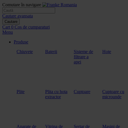
Comutare în navigare
Cautare avansata
Cautare
Cart
0
Cos de cumparaturi
Menu
Produse
Chiuvete
Baterii
Sisteme de
Hote
filtrare a
apei
Plite
Plita cu hota
Cuptoare
Cuptoare cu
extractor
microunde
Aparate de
Vitrina de
Sertar de
Masini de