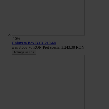
-10%
Chiuveta Box BXX 210-68
was
3.603,76 RON
Pret special
3.243,38 RON
Adauga în cos