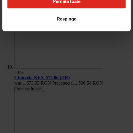
Permite toate
Respinge
-10%
Chiuveta NEX 611-86 (DR)
was
1.673,93 RON
Pret special
1.506,54 RON
Adauga în cos