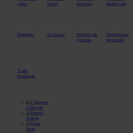
cafea
vinuri
incalzire
spalat vase
Frigidere
Accesorii
Produse de
Gestionarea
curatare
deseurilor
Toate
produsele
Chiuvete
Baterii
Hote