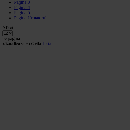
Pagina
3
Pagina
4
Pagina
5
Pagina
Urmatorul
Afisati
pe pagina
Vizualizare ca
Grila
Lista