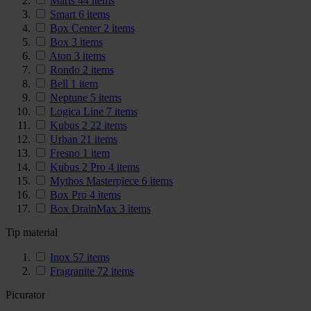
Maris
44
items
Smart
6
items
Box Center
2
items
Box
3
items
Aton
3
items
Rondo
2
items
Bell
1
item
Neptune
5
items
Logica Line
7
items
Kubus 2
22
items
Urban
21
items
Fresno
1
item
Kubus 2 Pro
4
items
Mythos Masterpiece
6
items
Box Pro
4
items
Box DrainMax
3
items
Tip material
Inox
57
items
Fragranite
72
items
Picurator