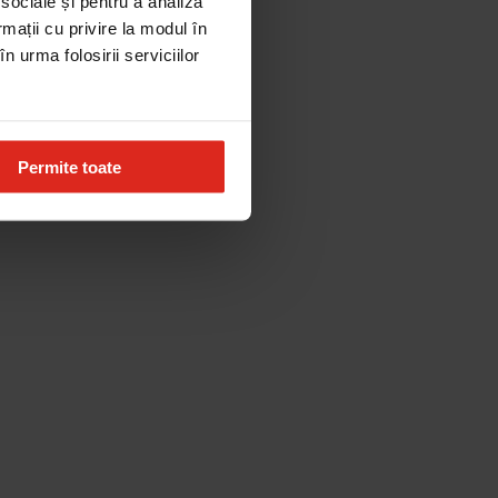
 sociale și pentru a analiza
rmații cu privire la modul în
n urma folosirii serviciilor
Permite toate