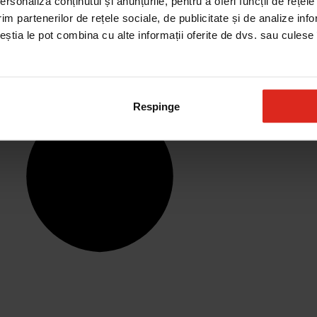
rsonaliza conținutul și anunțurile, pentru a oferi funcții de rețele
im partenerilor de rețele sociale, de publicitate și de analize info
ceștia le pot combina cu alte informații oferite de dvs. sau culese î
Respinge