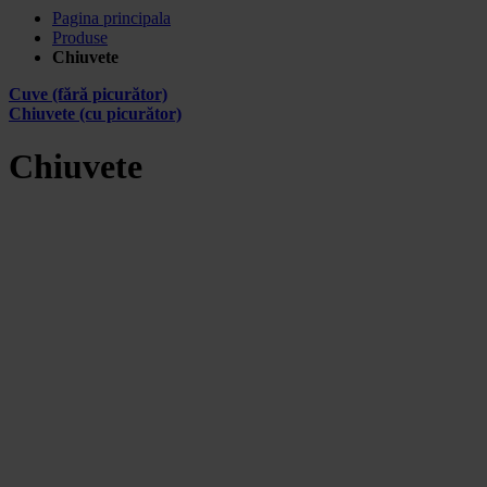
Pagina principala
Produse
Chiuvete
Cuve (fără picurător)
Chiuvete (cu picurător)
Chiuvete