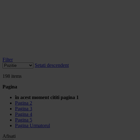
Filter
Setati descendent
198
items
Pagina
în acest moment cititi pagina
1
Pagina
2
Pagina
3
Pagina
4
Pagina
5
Pagina
Urmatorul
Afisati