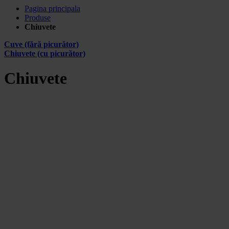
Pagina principala
Produse
Chiuvete
Cuve (fără picurător)
Chiuvete (cu picurător)
Chiuvete