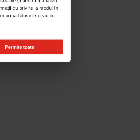
 sociale și pentru a analiza
rmații cu privire la modul în
n urma folosirii serviciilor
Permite toate