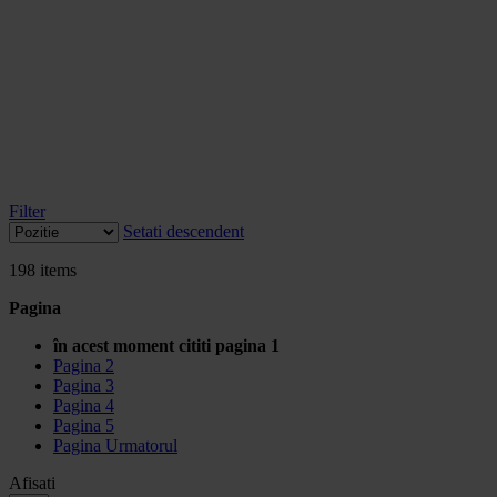
Filter
Setati descendent
198
items
Pagina
în acest moment cititi pagina
1
Pagina
2
Pagina
3
Pagina
4
Pagina
5
Pagina
Urmatorul
Afisati