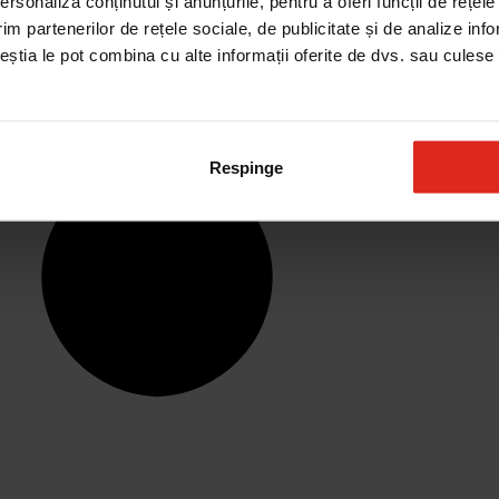
rsonaliza conținutul și anunțurile, pentru a oferi funcții de rețele
im partenerilor de rețele sociale, de publicitate și de analize info
ceștia le pot combina cu alte informații oferite de dvs. sau culese î
Respinge