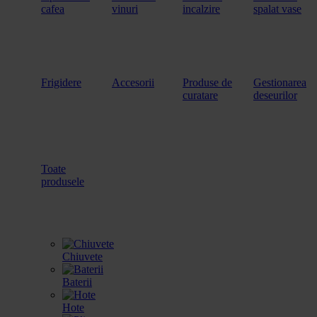
cafea
vinuri
incalzire
spalat vase
Frigidere
Accesorii
Produse de
Gestionarea
curatare
deseurilor
Toate
produsele
Chiuvete
Baterii
Hote