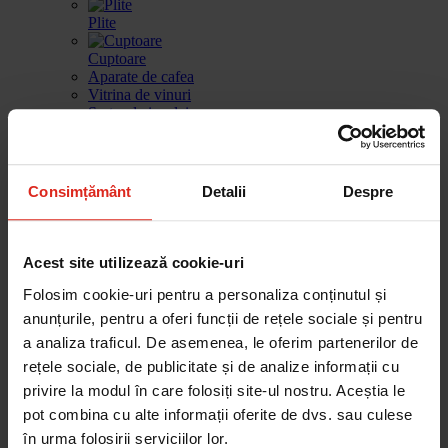
Plite
Cuptoare
Aparate de cafea
Vitrina de vinuri
Sertar de incalzire
Masini de spalat vase
Frigidere
Consimțământ
Detalii
Despre
Gestionarea deseurilor
Produse de curatare
Accesorii
Acest site utilizează cookie-uri
Piese de schimb
Folosim cookie-uri pentru a personaliza conținutul și
Cautare dupa produse
Cautare dupa piesa
anunțurile, pentru a oferi funcții de rețele sociale și pentru
a analiza traficul. De asemenea, le oferim partenerilor de
rețele sociale, de publicitate și de analize informații cu
privire la modul în care folosiți site-ul nostru. Aceștia le
Cautare dupa produse
pot combina cu alte informații oferite de dvs. sau culese
Cautare dupa piesa
Catalog
în urma folosirii serviciilor lor.