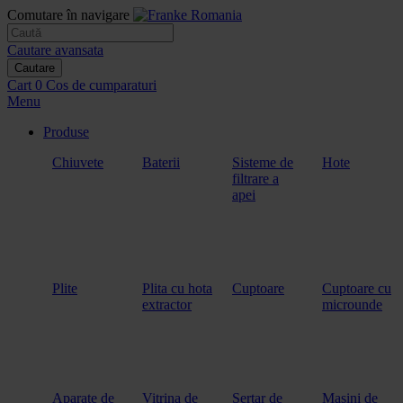
Comutare în navigare
Cautare avansata
Cautare
Cart
0
Cos de cumparaturi
Menu
Produse
Chiuvete
Baterii
Sisteme de
Hote
filtrare a
apei
Plite
Plita cu hota
Cuptoare
Cuptoare cu
extractor
microunde
Aparate de
Vitrina de
Sertar de
Masini de