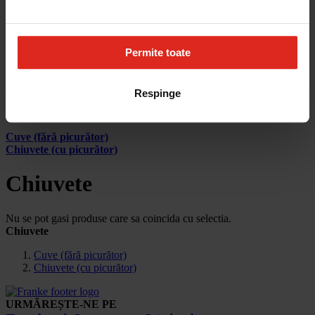
Cum aleg
Devino partener
Parteneri
Contact
Permite toate
Account
Pagina principala
Respinge
Produse
Chiuvete
Cuve (fără picurător)
Chiuvete (cu picurător)
Chiuvete
Nu se pot gasi produse care sa coincida cu selectia.
Chiuvete
Cuve (fără picurător)
Chiuvete (cu picurător)
URMĂREȘTE-NE PE