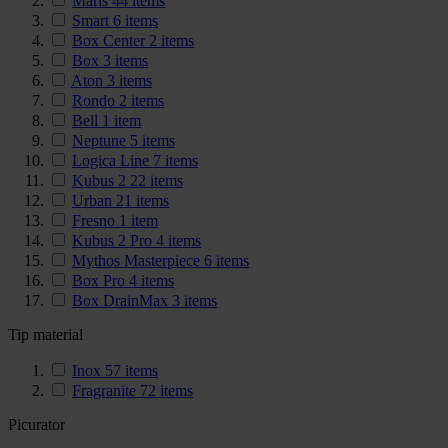
Maris
44
items
Smart
6
items
Box Center
2
items
Box
3
items
Aton
3
items
Rondo
2
items
Bell
1
item
Neptune
5
items
Logica Line
7
items
Kubus 2
22
items
Urban
21
items
Fresno
1
item
Kubus 2 Pro
4
items
Mythos Masterpiece
6
items
Box Pro
4
items
Box DrainMax
3
items
Tip material
Inox
57
items
Fragranite
72
items
Picurator