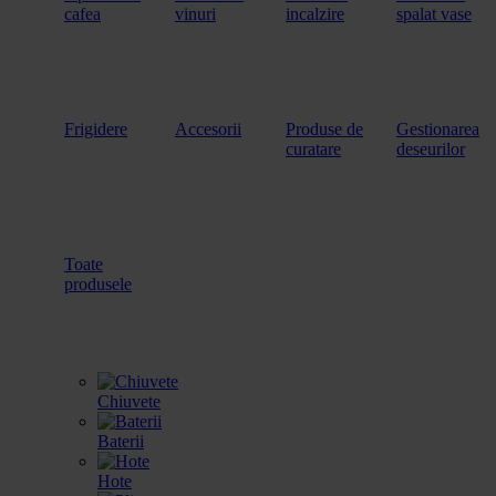
cafea
vinuri
incalzire
spalat vase
Frigidere
Accesorii
Produse de
Gestionarea
curatare
deseurilor
Toate
produsele
Chiuvete
Baterii
Hote