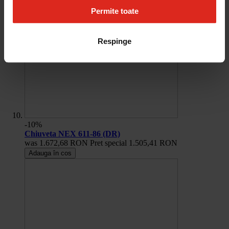
Permite toate
Respinge
-10%
Chiuveta NEX 611-86 (DR)
was
1.672,68 RON
Pret special
1.505,41 RON
Adauga în cos