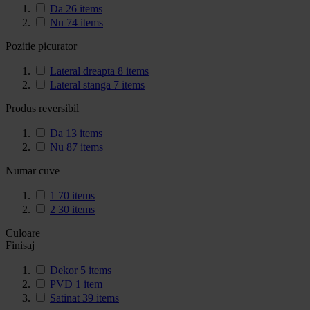
Da
26
items
Nu
74
items
Pozitie picurator
Lateral dreapta
8
items
Lateral stanga
7
items
Produs reversibil
Da
13
items
Nu
87
items
Numar cuve
1
70
items
2
30
items
Culoare
Finisaj
Dekor
5
items
PVD
1
item
Satinat
39
items