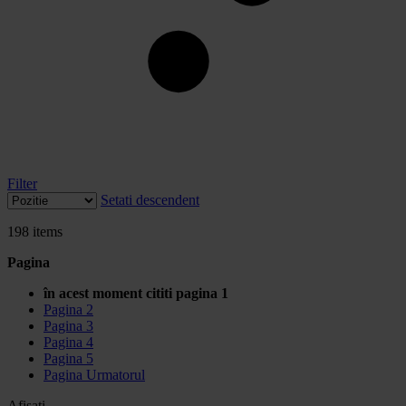
Filter
Setati descendent
198
items
Pagina
în acest moment cititi pagina
1
Pagina
2
Pagina
3
Pagina
4
Pagina
5
Pagina
Urmatorul
Afisati