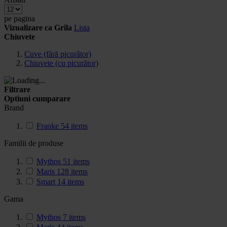
pe pagina
Vizualizare ca
Grila
Lista
Chiuvete
Cuve (fără picurător)
Chiuvete (cu picurător)
Filtrare
Optiuni cumparare
Brand
Franke
54
items
Familii de produse
Mythos
51
items
Maris
128
items
Smart
14
items
Gama
Mythos
7
items