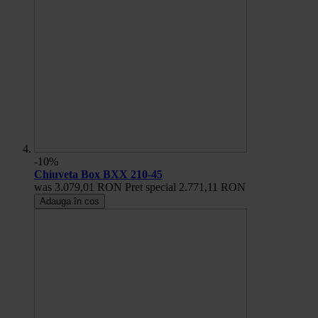
-10%
Chiuveta Box BXX 210-45
was
3.079,01 RON
Pret special
2.771,11 RON
Adauga în cos