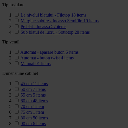
Tip instalare
La nivelul blatului - Filotop
18
items
Margine subtire - Incasso Semifilo
19
items
Pe blat - Incasso
57
items
Sub blatul de lucru - Sottotop
28
items
Tip ventil
Automat - apasare buton
5
items
Automat - buton twist
4
items
Manual
91
items
Dimensiune cabinet
45 cm
11
items
50 cm
7
items
55 cm
5
items
60 cm
48
items
70 cm
1
item
75 cm
1
item
80 cm
50
items
90 cm
6
items