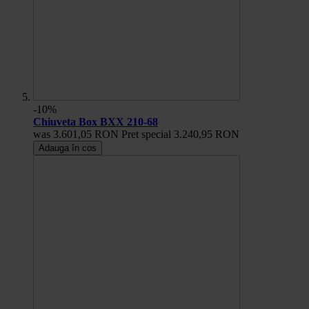
-10%
Chiuveta Box BXX 210-68
was
3.601,05 RON
Pret special
3.240,95 RON
Adauga în cos