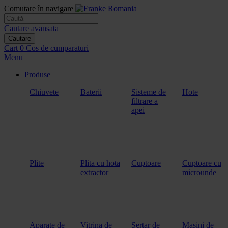
Comutare în navigare
Cautare avansata
Cautare
Cart
0
Cos de cumparaturi
Menu
Produse
Chiuvete
Baterii
Sisteme de
Hote
filtrare a
apei
Plite
Plita cu hota
Cuptoare
Cuptoare cu
extractor
microunde
Aparate de
Vitrina de
Sertar de
Masini de