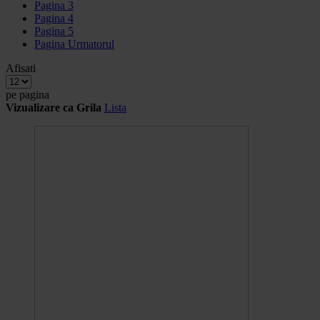
Pagina
3
Pagina
4
Pagina
5
Pagina
Urmatorul
Afisati
pe pagina
Vizualizare ca
Grila
Lista