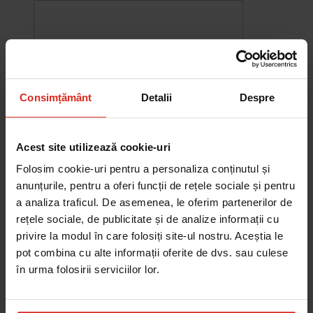
Consimțământ
Detalii
Despre
Acest site utilizează cookie-uri
Folosim cookie-uri pentru a personaliza conținutul și
anunțurile, pentru a oferi funcții de rețele sociale și pentru
a analiza traficul. De asemenea, le oferim partenerilor de
-10%
rețele sociale, de publicitate și de analize informații cu
Chiuveta Maris MRG 610-60
privire la modul în care folosiți site-ul nostru. Aceștia le
was
2.578,27 RON
Pret special
2.320,44 RON
pot combina cu alte informații oferite de dvs. sau culese
Adauga în cos
în urma folosirii serviciilor lor.