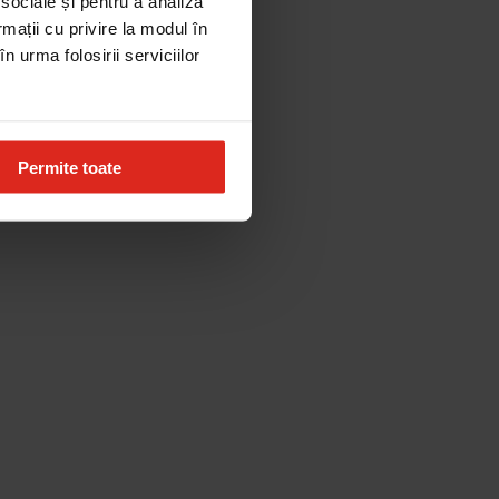
 sociale și pentru a analiza
rmații cu privire la modul în
n urma folosirii serviciilor
Permite toate