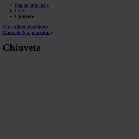
Pagina principala
Produse
Chiuvete
Cuve (fără picurător)
Chiuvete (cu picurător)
Chiuvete