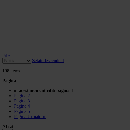
Filter
Setati descendent
198
items
Pagina
în acest moment cititi pagina
1
Pagina
2
Pagina
3
Pagina
4
Pagina
5
Pagina
Urmatorul
Afisati