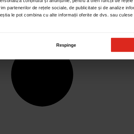
rsonaliza conținutul și anunțurile, pentru a oferi funcții de rețele
im partenerilor de rețele sociale, de publicitate și de analize info
ceștia le pot combina cu alte informații oferite de dvs. sau culese î
Respinge