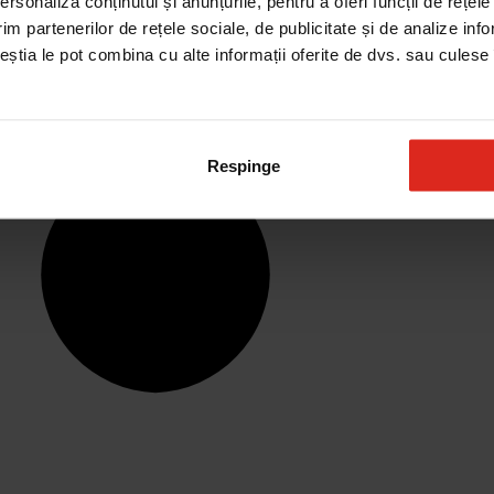
rsonaliza conținutul și anunțurile, pentru a oferi funcții de rețele
im partenerilor de rețele sociale, de publicitate și de analize info
ceștia le pot combina cu alte informații oferite de dvs. sau culese î
Respinge