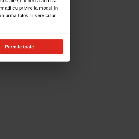
 sociale și pentru a analiza
rmații cu privire la modul în
n urma folosirii serviciilor
Permite toate