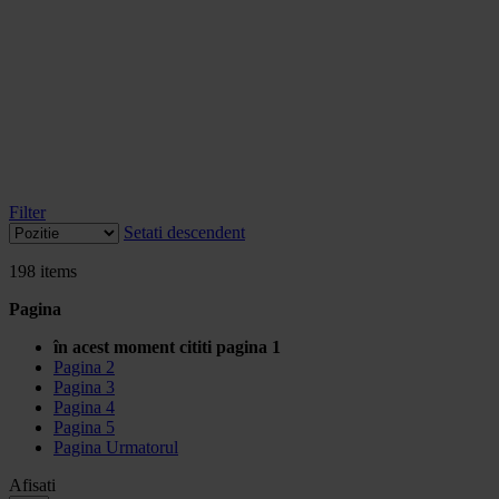
Filter
Setati descendent
198
items
Pagina
în acest moment cititi pagina
1
Pagina
2
Pagina
3
Pagina
4
Pagina
5
Pagina
Urmatorul
Afisati