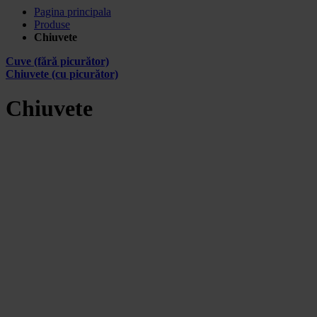
Pagina principala
Produse
Chiuvete
Cuve (fără picurător)
Chiuvete (cu picurător)
Chiuvete