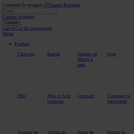
Comutare în navigare
Cautare avansata
Cautare
Cart
0
Cos de cumparaturi
Menu
Produse
Chiuvete
Baterii
Sisteme de
Hote
filtrare a
apei
Plite
Plita cu hota
Cuptoare
Cuptoare cu
extractor
microunde
Aparate de
Vitrina de
Sertar de
Masini de