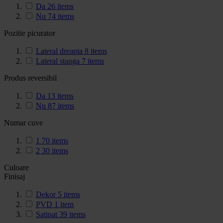
Da
26
items
Nu
74
items
Pozitie picurator
Lateral dreapta
8
items
Lateral stanga
7
items
Produs reversibil
Da
13
items
Nu
87
items
Numar cuve
1
70
items
2
30
items
Culoare
Finisaj
Dekor
5
items
PVD
1
item
Satinat
39
items