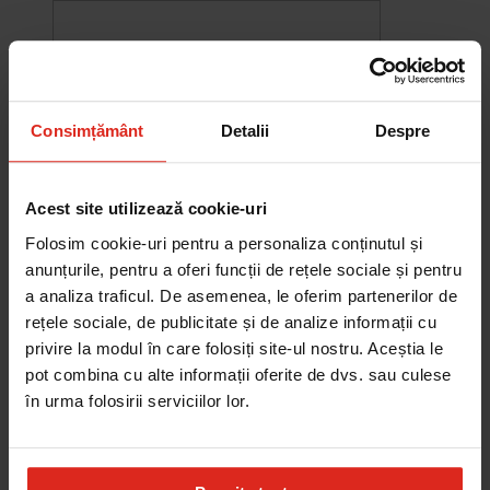
Consimțământ
Detalii
Despre
Acest site utilizează cookie-uri
Folosim cookie-uri pentru a personaliza conținutul și
anunțurile, pentru a oferi funcții de rețele sociale și pentru
a analiza traficul. De asemenea, le oferim partenerilor de
rețele sociale, de publicitate și de analize informații cu
-10%
privire la modul în care folosiți site-ul nostru. Aceștia le
Chiuveta Maris MRG 610-60
pot combina cu alte informații oferite de dvs. sau culese
was
2.580,20 RON
Pret special
2.322,18 RON
în urma folosirii serviciilor lor.
Adauga în cos