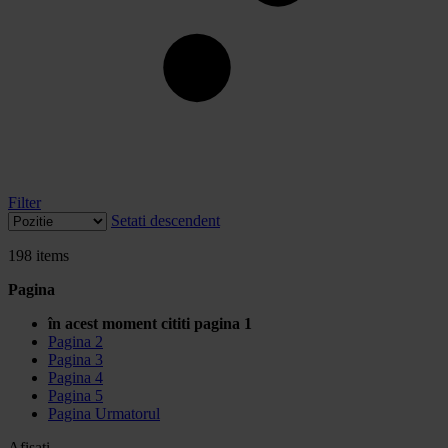
Filter
Setati descendent
198
items
Pagina
în acest moment cititi pagina
1
Pagina
2
Pagina
3
Pagina
4
Pagina
5
Pagina
Urmatorul
Afisati