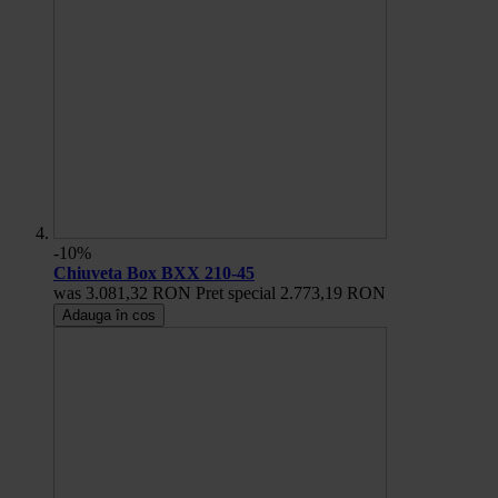
-10%
Chiuveta Box BXX 210-45
was
3.081,32 RON
Pret special
2.773,19 RON
Adauga în cos