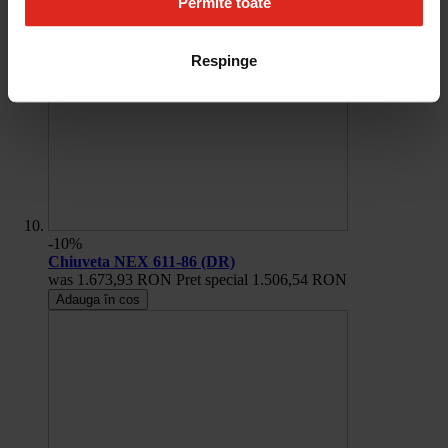
Permite toate
Respinge
-10%
Chiuveta NEX 611-86 (DR)
was
1.673,93 RON
Pret special
1.506,54 RON
Adauga în cos