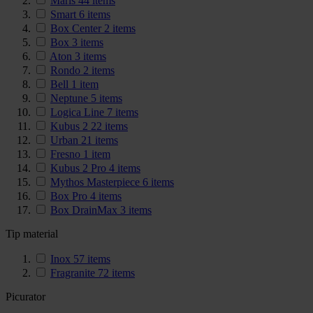
Maris
44
items
Smart
6
items
Box Center
2
items
Box
3
items
Aton
3
items
Rondo
2
items
Bell
1
item
Neptune
5
items
Logica Line
7
items
Kubus 2
22
items
Urban
21
items
Fresno
1
item
Kubus 2 Pro
4
items
Mythos Masterpiece
6
items
Box Pro
4
items
Box DrainMax
3
items
Tip material
Inox
57
items
Fragranite
72
items
Picurator