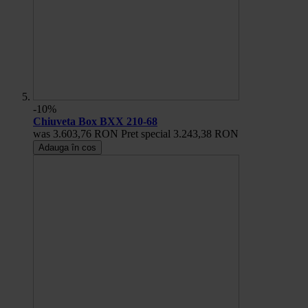
-10%
Chiuveta Box BXX 210-68
was
3.603,76 RON
Pret special
3.243,38 RON
Adauga în cos