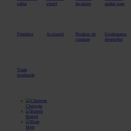
cafea
vinuri
incalzire
spalat vase
Frigidere
Accesorii
Produse de
Gestionarea
curatare
deseurilor
Toate
produsele
Chiuvete
Baterii
Hote