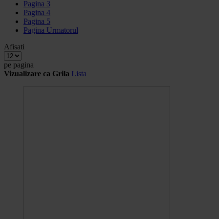
Pagina
3
Pagina
4
Pagina
5
Pagina
Urmatorul
Afisati
pe pagina
Vizualizare ca
Grila
Lista