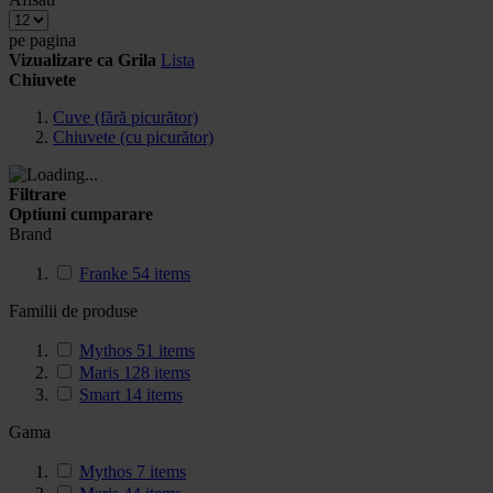
pe pagina
Vizualizare ca
Grila
Lista
Chiuvete
Cuve (fără picurător)
Chiuvete (cu picurător)
Filtrare
Optiuni cumparare
Brand
Franke
54
items
Familii de produse
Mythos
51
items
Maris
128
items
Smart
14
items
Gama
Mythos
7
items