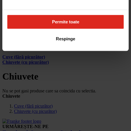
Cum aleg
Devino partener
Parteneri
Contact
Permite toate
Account
Pagina principala
Respinge
Produse
Chiuvete
Cuve (fără picurător)
Chiuvete (cu picurător)
Chiuvete
Nu se pot gasi produse care sa coincida cu selectia.
Chiuvete
Cuve (fără picurător)
Chiuvete (cu picurător)
URMĂREȘTE-NE PE