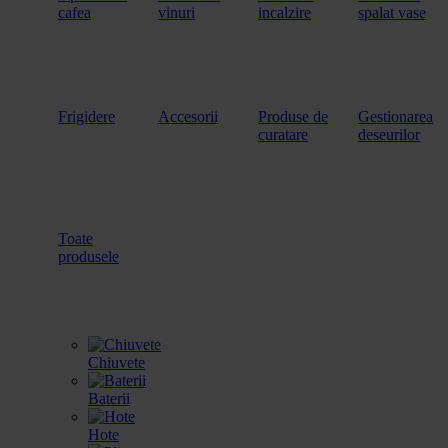
cafea
vinuri
incalzire
spalat vase
Frigidere
Accesorii
Produse de
Gestionarea
curatare
deseurilor
Toate
produsele
Chiuvete
Baterii
Hote