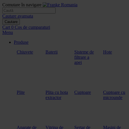
Comutare în navigare
Cautare avansata
Cautare
Cart
0
Cos de cumparaturi
Menu
Produse
Chiuvete
Baterii
Sisteme de
Hote
filtrare a
apei
Plite
Plita cu hota
Cuptoare
Cuptoare cu
extractor
microunde
Aparate de
Vitrina de
Sertar de
Masini de