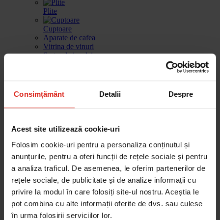
Plite
Cuptoare
Aparate de cafea
Vitrina de vinuri
Sertar de incalzire
Masini de spalat vase
Frigidere
Consimțământ
Detalii
Despre
Gestionarea deseurilor
Produse de curatare
Accesorii
Acest site utilizează cookie-uri
Piese de schimb
Folosim cookie-uri pentru a personaliza conținutul și
Cautare dupa produse
Cautare dupa piesa
anunțurile, pentru a oferi funcții de rețele sociale și pentru
a analiza traficul. De asemenea, le oferim partenerilor de
rețele sociale, de publicitate și de analize informații cu
privire la modul în care folosiți site-ul nostru. Aceștia le
Cautare dupa produse
pot combina cu alte informații oferite de dvs. sau culese
Cautare dupa piesa
Catalog
în urma folosirii serviciilor lor.