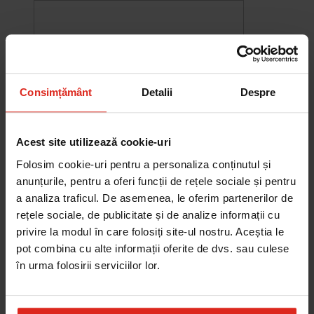
Consimțământ
Detalii
Despre
Acest site utilizează cookie-uri
Folosim cookie-uri pentru a personaliza conținutul și
anunțurile, pentru a oferi funcții de rețele sociale și pentru
a analiza traficul. De asemenea, le oferim partenerilor de
rețele sociale, de publicitate și de analize informații cu
-10%
privire la modul în care folosiți site-ul nostru. Aceștia le
Chiuveta Maris MRG 610-60
was
2.576,33 RON
Pret special
2.318,70 RON
pot combina cu alte informații oferite de dvs. sau culese
Adauga în cos
în urma folosirii serviciilor lor.