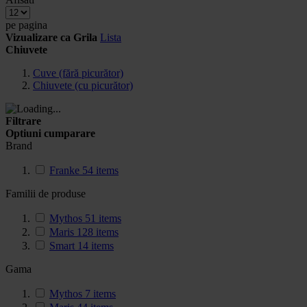
pe pagina
Vizualizare ca
Grila
Lista
Chiuvete
Cuve (fără picurător)
Chiuvete (cu picurător)
Filtrare
Optiuni cumparare
Brand
Franke
54
items
Familii de produse
Mythos
51
items
Maris
128
items
Smart
14
items
Gama
Mythos
7
items