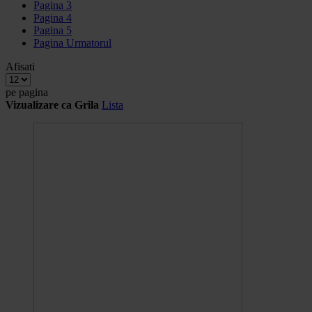
Pagina
3
Pagina
4
Pagina
5
Pagina
Urmatorul
Afisati
pe pagina
Vizualizare ca
Grila
Lista