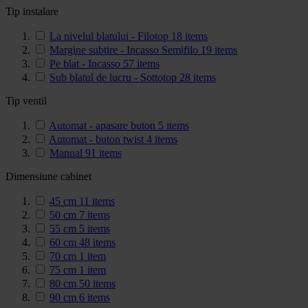
Tip instalare
La nivelul blatului - Filotop
18
items
Margine subtire - Incasso Semifilo
19
items
Pe blat - Incasso
57
items
Sub blatul de lucru - Sottotop
28
items
Tip ventil
Automat - apasare buton
5
items
Automat - buton twist
4
items
Manual
91
items
Dimensiune cabinet
45 cm
11
items
50 cm
7
items
55 cm
5
items
60 cm
48
items
70 cm
1
item
75 cm
1
item
80 cm
50
items
90 cm
6
items