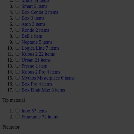
Maris
44
items
Smart
6
items
Box Center
2
items
Box
3
items
Aton
3
items
Rondo
2
items
Bell
1
item
Neptune
5
items
Logica Line
7
items
Kubus 2
22
items
Urban
21
items
Fresno
1
item
Kubus 2 Pro
4
items
Mythos Masterpiece
6
items
Box Pro
4
items
Box DrainMax
3
items
Tip material
Inox
57
items
Fragranite
72
items
Picurator