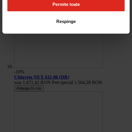
Permite toate
Respinge
-10%
Chiuveta NEX 611-86 (DR)
was
1.671,42 RON
Pret special
1.504,28 RON
Adauga în cos