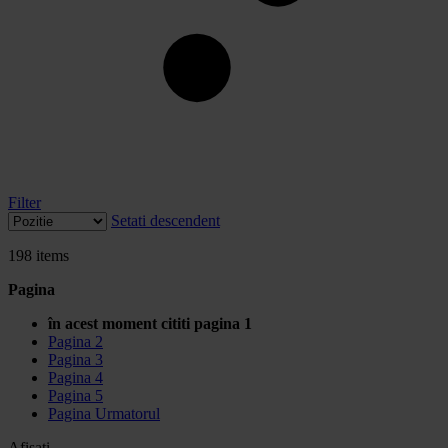
Filter
Setati descendent
198
items
Pagina
în acest moment cititi pagina
1
Pagina
2
Pagina
3
Pagina
4
Pagina
5
Pagina
Urmatorul
Afisati