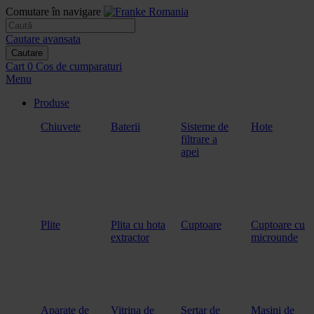
Comutare în navigare
Cautare avansata
Cautare
Cart
0
Cos de cumparaturi
Menu
Produse
Chiuvete
Baterii
Sisteme de
Hote
filtrare a
apei
Plite
Plita cu hota
Cuptoare
Cuptoare cu
extractor
microunde
Aparate de
Vitrina de
Sertar de
Masini de