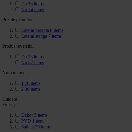
Da
26
items
Nu
74
items
Pozitie picurator
Lateral dreapta
8
items
Lateral stanga
7
items
Produs reversibil
Da
13
items
Nu
87
items
Numar cuve
1
70
items
2
30
items
Culoare
Finisaj
Dekor
5
items
PVD
1
item
Satinat
39
items