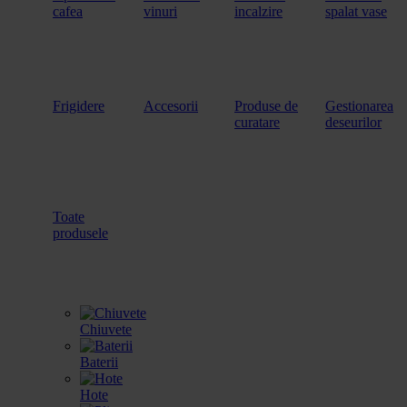
cafea
vinuri
incalzire
spalat vase
Frigidere
Accesorii
Produse de
Gestionarea
curatare
deseurilor
Toate
produsele
Chiuvete
Baterii
Hote