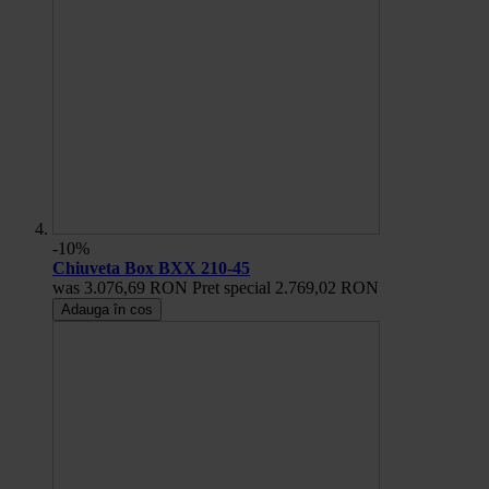
-10%
Chiuveta Box BXX 210-45
was
3.076,69 RON
Pret special
2.769,02 RON
Adauga în cos