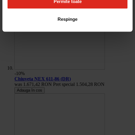
Permite toate
Respinge
-10%
Chiuveta NEX 611-86 (DR)
was
1.671,42 RON
Pret special
1.504,28 RON
Adauga în cos