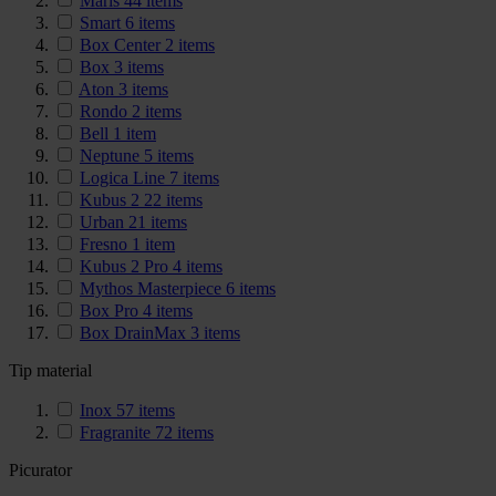
Maris
44
items
Smart
6
items
Box Center
2
items
Box
3
items
Aton
3
items
Rondo
2
items
Bell
1
item
Neptune
5
items
Logica Line
7
items
Kubus 2
22
items
Urban
21
items
Fresno
1
item
Kubus 2 Pro
4
items
Mythos Masterpiece
6
items
Box Pro
4
items
Box DrainMax
3
items
Tip material
Inox
57
items
Fragranite
72
items
Picurator