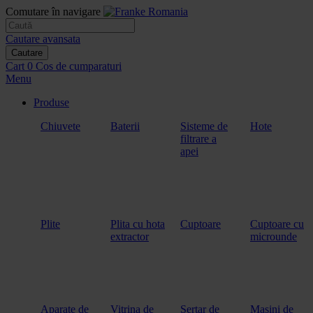
Comutare în navigare
Cautare avansata
Cautare
Cart
0
Cos de cumparaturi
Menu
Produse
Chiuvete
Baterii
Sisteme de
Hote
filtrare a
apei
Plite
Plita cu hota
Cuptoare
Cuptoare cu
extractor
microunde
Aparate de
Vitrina de
Sertar de
Masini de