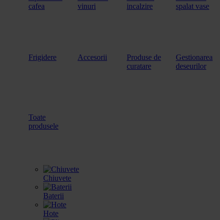
cafea
vinuri
incalzire
spalat vase
Frigidere
Accesorii
Produse de
Gestionarea
curatare
deseurilor
Toate
produsele
Chiuvete
Baterii
Hote