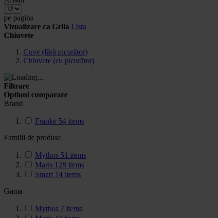
pe pagina
Vizualizare ca
Grila
Lista
Chiuvete
Cuve (fără picurător)
Chiuvete (cu picurător)
Filtrare
Optiuni cumparare
Brand
Franke
54
items
Familii de produse
Mythos
51
items
Maris
128
items
Smart
14
items
Gama
Mythos
7
items