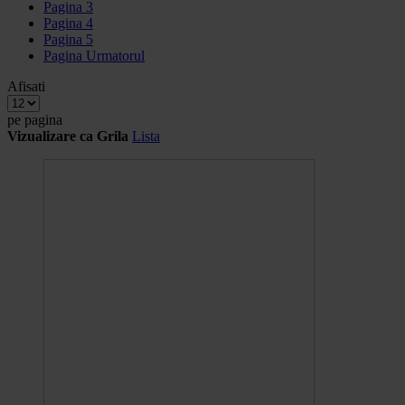
Pagina
3
Pagina
4
Pagina
5
Pagina
Urmatorul
Afisati
pe pagina
Vizualizare ca
Grila
Lista