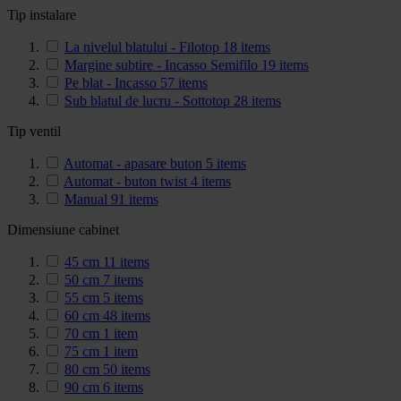
Tip instalare
La nivelul blatului - Filotop
18
items
Margine subtire - Incasso Semifilo
19
items
Pe blat - Incasso
57
items
Sub blatul de lucru - Sottotop
28
items
Tip ventil
Automat - apasare buton
5
items
Automat - buton twist
4
items
Manual
91
items
Dimensiune cabinet
45 cm
11
items
50 cm
7
items
55 cm
5
items
60 cm
48
items
70 cm
1
item
75 cm
1
item
80 cm
50
items
90 cm
6
items