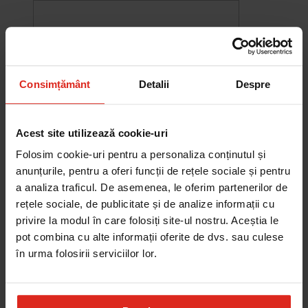
Consimțământ
Detalii
Despre
Acest site utilizează cookie-uri
Folosim cookie-uri pentru a personaliza conținutul și
anunțurile, pentru a oferi funcții de rețele sociale și pentru
a analiza traficul. De asemenea, le oferim partenerilor de
rețele sociale, de publicitate și de analize informații cu
-10%
privire la modul în care folosiți site-ul nostru. Aceștia le
Chiuveta Maris MRG 610-60
pot combina cu alte informații oferite de dvs. sau culese
was
2.576,33 RON
Pret special
2.318,70 RON
în urma folosirii serviciilor lor.
Adauga în cos