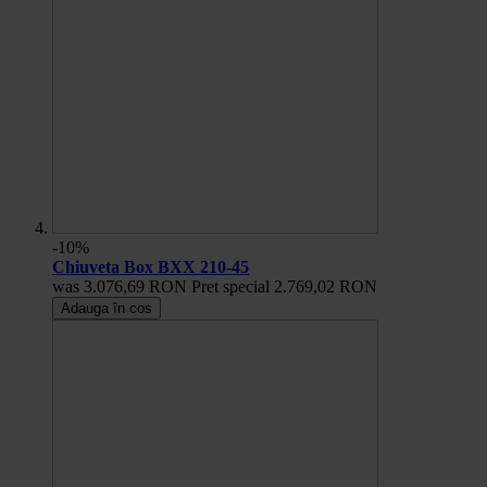
-10%
Chiuveta Box BXX 210-45
was
3.076,69 RON
Pret special
2.769,02 RON
Adauga în cos