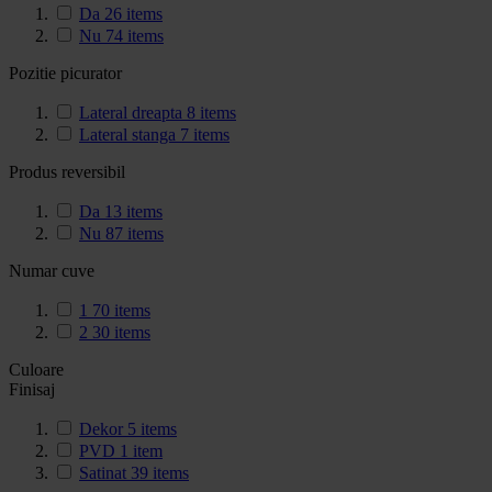
Da
26
items
Nu
74
items
Pozitie picurator
Lateral dreapta
8
items
Lateral stanga
7
items
Produs reversibil
Da
13
items
Nu
87
items
Numar cuve
1
70
items
2
30
items
Culoare
Finisaj
Dekor
5
items
PVD
1
item
Satinat
39
items