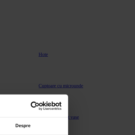
Hote
Cuptoare cu microunde
Masini de spalat vase
Despre