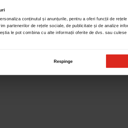
uri
Produse de curatare
rsonaliza conținutul și anunțurile, pentru a oferi funcții de rețele
im partenerilor de rețele sociale, de publicitate și de analize info
ceștia le pot combina cu alte informații oferite de dvs. sau culese î
Respinge