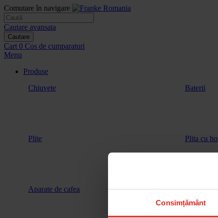
Comutare în navigare
Cautare avansata
Cautare
Cart
0
Cos de cumparaturi
Menu
Produse
Chiuvete
Baterii
Plite
Plita cu ho
Aparate de cafea
Vitrina de 
Consimțământ