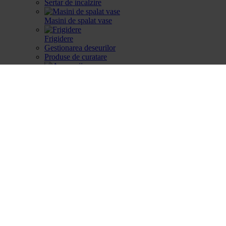
Sertar de incalzire
Masini de spalat vase
Frigidere
Gestionarea deseurilor
Produse de curatare
Accesorii
Piese de schimb
Cautare dupa produse
Cautare dupa produse
Cautare dupa piesa
Catalog
Cum aleg
Devino partener
Parteneri
Contact
Account