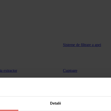
Sisteme de filtrare a apei
ta extractor
Cuptoare
vinuri
Sertar de incalzire
Detalii