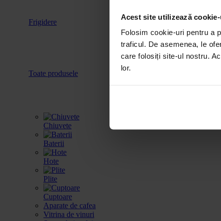
Acest site utilizează cookie-
Frigidere
Accesorii
Folosim cookie-uri pentru a pe
traficul. De asemenea, le ofer
care folosiți site-ul nostru. A
lor.
Toate produsele
Chiuvete
Baterii
Hote
Plite
Cuptoare
Aparate de cafea
Vitrina de vinuri