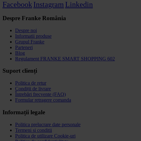
Facebook
Instagram
Linkedin
Despre Franke România
Despre noi
Informatii produse
Grupul Franke
Parteneri
Blog
Regulament FRANKE SMART SHOPPING 602
Suport clienți
Politica de retur
Condiții de livrare
Întrebări frecvente (FAQ)
Formular retragere comanda
Informații legale
Politica prelucrare date personale
Termeni si conditii
Politica de utilizare Cookie-uri