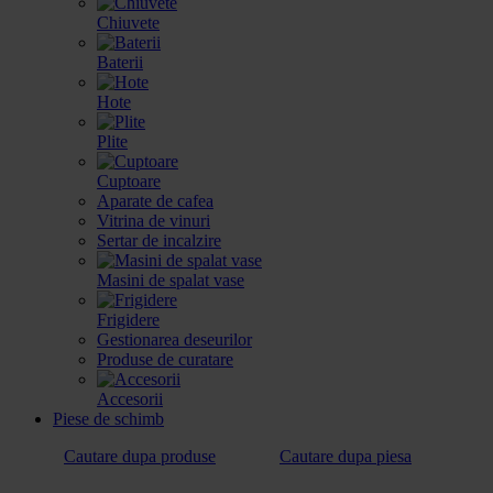
Chiuvete
Baterii
Hote
Plite
Cuptoare
Aparate de cafea
Vitrina de vinuri
Sertar de incalzire
Masini de spalat vase
Frigidere
Gestionarea deseurilor
Produse de curatare
Accesorii
Piese de schimb
Cautare dupa produse
Cautare dupa piesa