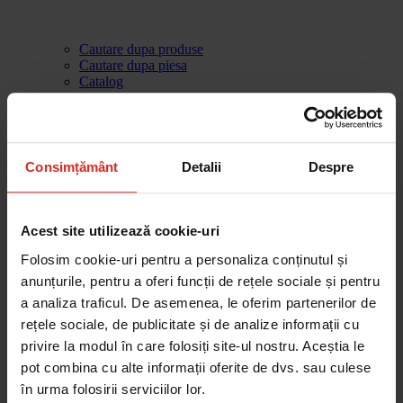
Cautare dupa produse
Cautare dupa piesa
Catalog
Cum aleg
Devino partener
Parteneri
Contact
Consimțământ
Detalii
Despre
Account
Skip to the end of the images gallery
-10%
Acest site utilizează cookie-uri
Skip to the beginning of the images gallery
Folosim cookie-uri pentru a personaliza conținutul și
Chiuvete
anunțurile, pentru a oferi funcții de rețele sociale și pentru
a analiza traficul. De asemenea, le oferim partenerilor de
Chiuveta NEX 620-36-36
rețele sociale, de publicitate și de analize informații cu
privire la modul în care folosiți site-ul nostru. Aceștia le
Cod Produs
pot combina cu alte informații oferite de dvs. sau culese
101.0040.733
în urma folosirii serviciilor lor.