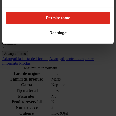
Neptune este disponibilă într-o variată gamă constructivă, pentru a
alege varianta potrivită în funcție de spațiul din bucătărie.
Adâncimea cuvei de 200 mm permite spălarea unor vase înalte, iar
accesoriile opționale fac din timpul petrecut în bucătărie unul extrem
Permite toate
de plăcut. Garnitura fixată din fabrică permite instalarea ușoară și
etanșează perfect chiuveta pe blatul de lucru.
Respinge
was
2.148,39 RON
Pret special
1.933,55 RON
Disponibilitate:
stoc limitat
Cantitate:
Adauga în cos
Adaugati la Lista de Dorinte
Adaugati pentru comparare
Informatii Produs
Mai multe informatii
Tara de origine
Italia
Familii de produse
Maris
Gama
Neptune
Tip material
Inox
Picurator
Nu
Produs reversibil
Nu
Numar cuve
2
Culoare
Inox (Oțel)