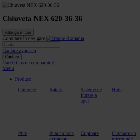
Chiuveta NEX 620-36-36
Adauga în cos
Comutare în navigare
Cautare avansata
Cautare
Cart
0
Cos de cumparaturi
Menu
Produse
Chiuvete
Baterii
Sisteme de
Hote
filtrare a
apei
Plite
Plita cu hota
Cuptoare
Cuptoare cu
extractor
microunde