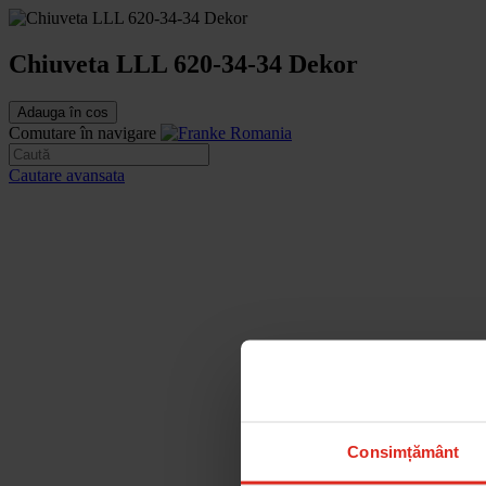
Chiuveta LLL 620-34-34 Dekor
Adauga în cos
Comutare în navigare
Cautare avansata
Consimțământ