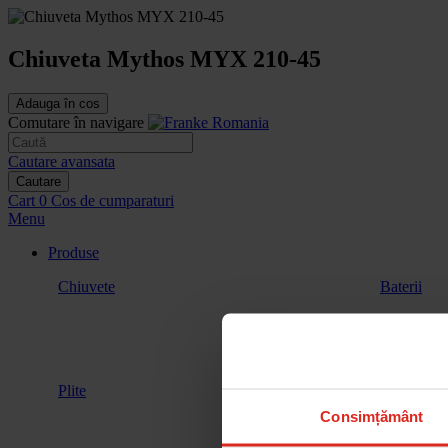
Chiuveta Mythos MYX 210-45
Adauga în cos
Comutare în navigare
Cautare avansata
Cautare
Cart
0
Cos de cumparaturi
Menu
Produse
Chiuvete
Baterii
Plite
Plita cu ho
Consimțământ