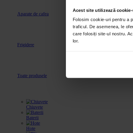
Acest site utilizează cookie-
Aparate de cafea
Vitrina de 
Folosim cookie-uri pentru a pe
traficul. De asemenea, le ofer
care folosiți site-ul nostru. A
lor.
Frigidere
Accesorii
Toate produsele
Chiuvete
Baterii
Hote