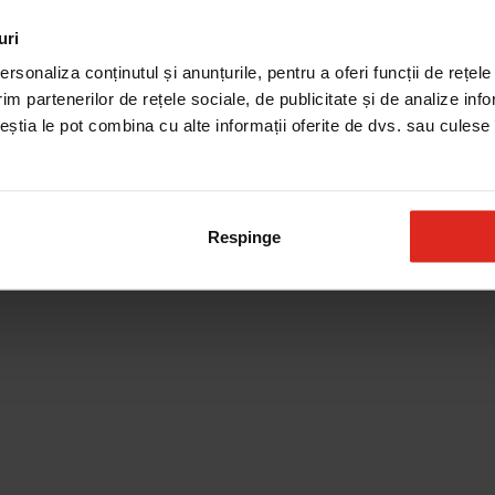
uri
vinuri
Sertar de incalzire
rsonaliza conținutul și anunțurile, pentru a oferi funcții de rețele
im partenerilor de rețele sociale, de publicitate și de analize info
ceștia le pot combina cu alte informații oferite de dvs. sau culese î
Produse de curatare
Respinge