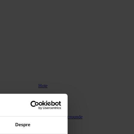
Hote
Cuptoare cu microunde
Despre