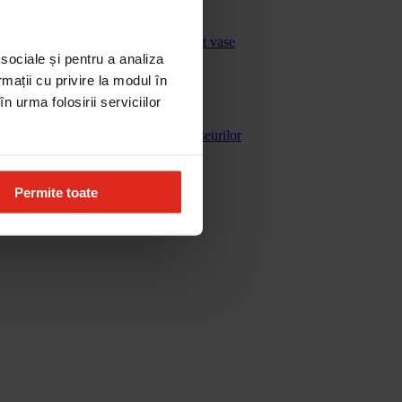
Masini de spalat vase
 sociale și pentru a analiza
rmații cu privire la modul în
n urma folosirii serviciilor
Gestionarea deseurilor
Permite toate