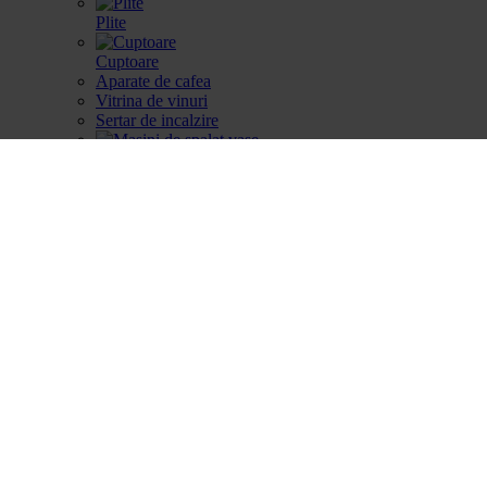
Plite
Cuptoare
Aparate de cafea
Vitrina de vinuri
Sertar de incalzire
Masini de spalat vase
Frigidere
Gestionarea deseurilor
Produse de curatare
Accesorii
Piese de schimb
Cautare dupa produse
Cautare dupa produse
Cautare dupa piesa
Catalog