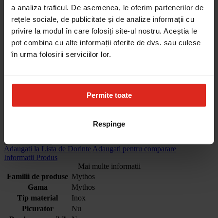
Inox
a analiza traficul. De asemenea, le oferim partenerilor de
rețele sociale, de publicitate și de analize informații cu
Cod Produs
privire la modul în care folosiți site-ul nostru. Aceștia le
127.0673.497
pot combina cu alte informații oferite de dvs. sau culese
Pachet format din:
în urma folosirii serviciilor lor.
- Chiuveta Inox MYX 210-70
- Baterie Active Twist
Permite toate
7.713,96 RON
Disponibilitate:
stoc limitat
Cantitate:
Respinge
Adauga în cos
Adaugati la Lista de Dorinte
Adaugati pentru comparare
Informatii Produs
Mai multe informatii
Familii de produse
Mythos
Gama
Mythos
Tip material
Inox
Picurator
Nu