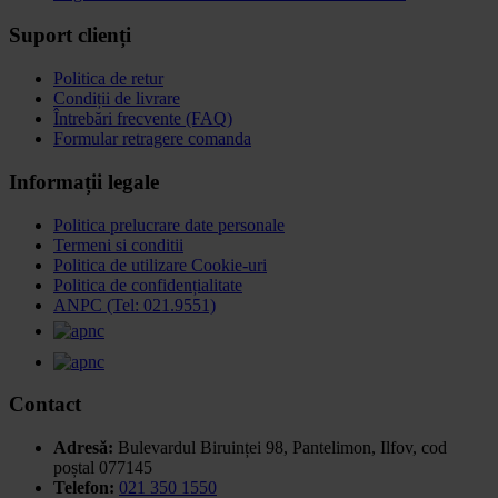
Suport clienți
Politica de retur
Condiții de livrare
Întrebări frecvente (FAQ)
Formular retragere comanda
Informații legale
Politica prelucrare date personale
Termeni si conditii
Politica de utilizare Cookie-uri
Politica de confidențialitate
ANPC (Tel: 021.9551)
Contact
Adresă:
Bulevardul Biruinței 98, Pantelimon, Ilfov,
cod
poștal 077145
Telefon:
021 350 1550