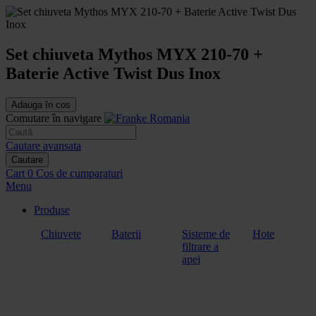
Set chiuveta Mythos MYX 210-70 +
Baterie Active Twist Dus Inox
Adauga în cos
Comutare în navigare
Cautare avansata
Cautare
Cart
0
Cos de cumparaturi
Menu
Produse
Chiuvete
Baterii
Sisteme de
Hote
filtrare a
apei