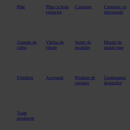
Plite
Plita cu hota
Cuptoare
Cuptoare cu
extractor
microunde
Aparate de
Vitrina de
Sertar de
Masini de
cafea
vinuri
incalzire
spalat vase
Frigidere
Accesorii
Produse de
Gestionarea
curatare
deseurilor
Toate
produsele