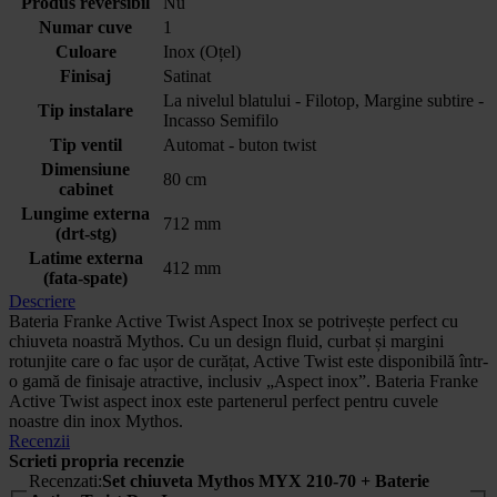
Produs reversibil
Nu
Numar cuve
1
Culoare
Inox (Oțel)
Finisaj
Satinat
La nivelul blatului - Filotop, Margine subtire -
Tip instalare
Incasso Semifilo
Tip ventil
Automat - buton twist
Dimensiune
80 cm
cabinet
Lungime externa
712 mm
(drt-stg)
Latime externa
412 mm
(fata-spate)
Descriere
Bateria Franke Active Twist Aspect Inox se potrivește perfect cu
chiuveta noastră Mythos. Cu un design fluid, curbat și margini
rotunjite care o fac ușor de curățat, Active Twist este disponibilă într-
o gamă de finisaje atractive, inclusiv „Aspect inox”. Bateria Franke
Active Twist aspect inox este partenerul perfect pentru cuvele
noastre din inox Mythos.
Recenzii
Scrieti propria recenzie
Recenzati:
Set chiuveta Mythos MYX 210-70 + Baterie