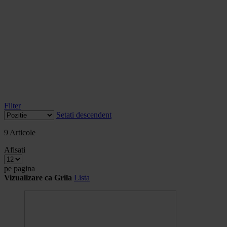
Filter
Setati descendent
9
Articole
Afisati
pe pagina
Vizualizare ca
Grila
Lista