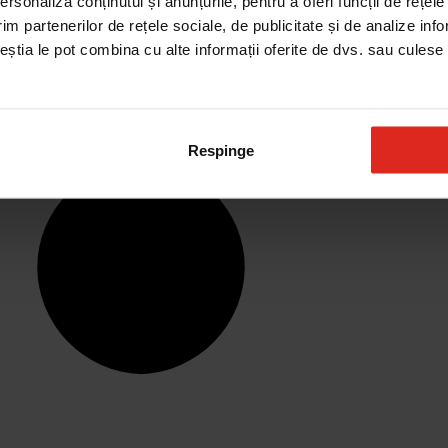
rsonaliza conținutul și anunțurile, pentru a oferi funcții de rețele
im partenerilor de rețele sociale, de publicitate și de analize info
ceștia le pot combina cu alte informații oferite de dvs. sau culese î
Respinge