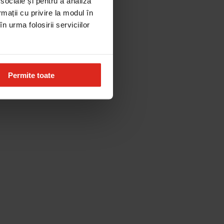
 sociale și pentru a analiza
rmații cu privire la modul în
n urma folosirii serviciilor
Permite toate