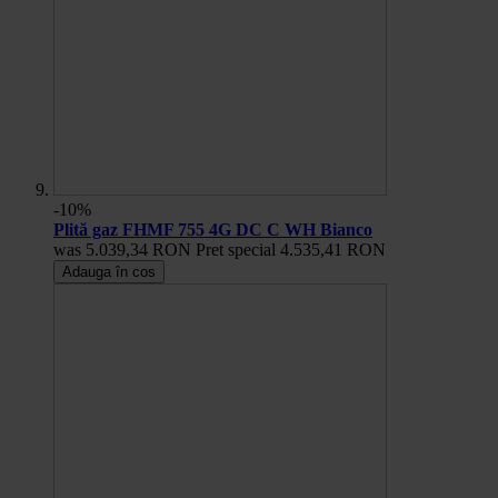
-10%
Plită gaz FHMF 755 4G DC C WH Bianco
was
5.039,34 RON
Pret special
4.535,41 RON
Adauga în cos