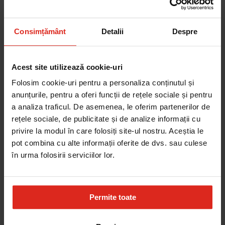
Consimțământ
Detalii
Despre
Plita Gaz FHCR 302 2G HE BK C Nero
2.791,35 RON
Adauga în cos
Acest site utilizează cookie-uri
Folosim cookie-uri pentru a personaliza conținutul și
anunțurile, pentru a oferi funcții de rețele sociale și pentru
a analiza traficul. De asemenea, le oferim partenerilor de
rețele sociale, de publicitate și de analize informații cu
privire la modul în care folosiți site-ul nostru. Aceștia le
pot combina cu alte informații oferite de dvs. sau culese
în urma folosirii serviciilor lor.
Permite toate