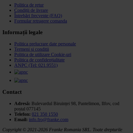
Politica de retur
Condiții de livrare
Întrebări frecvente (FAQ)
Formular retragere comanda
Informații legale
Politica prelucrare date personale
Termeni si conditii
Politica de utilizare Cookie-uri
Politica de confidențialitate
ANPC (Tel: 021.9551)
Contact
Adresă:
Bulevardul Biruinței 98, Pantelimon, Ilfov,
cod
poștal 077145
Telefon:
021 350 1550
Email:
info.fro@franke.com
Copyright © 2021-2026 Franke Romania SRL. Toate drepturile