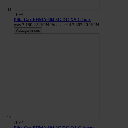
-10%
Plita Gaz FHMA 604 3G DC XS C Inox
was
3.180,22 RON
Pret special
2.862,20 RON
Adauga în cos
-10%
Plita Gaz FHMA 604 3G DC OA C Avena