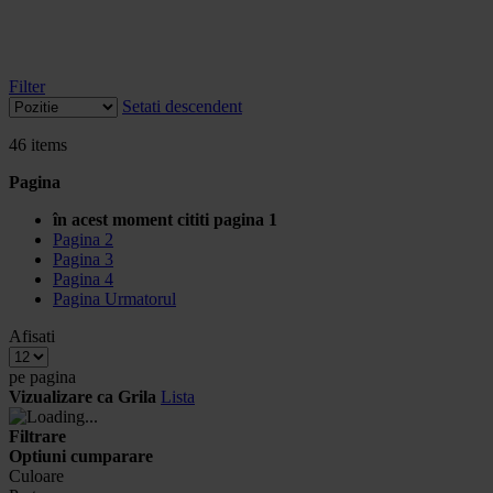
Filter
Setati descendent
46
items
Pagina
în acest moment cititi pagina
1
Pagina
2
Pagina
3
Pagina
4
Pagina
Urmatorul
Afisati
pe pagina
Vizualizare ca
Grila
Lista
Filtrare
Optiuni cumparare
Culoare