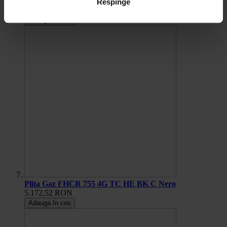
Plita Gaz FHCR 604 4G HE BK C Nero
Respinge
4.128,43 RON
Adauga în cos
Plita Gaz FHCR 755 4G TC HE BK C Nero
5.172,52 RON
Adauga în cos