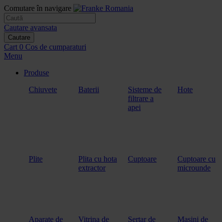
Comutare în navigare
Cautare avansata
Cautare
Cart
0
Cos de cumparaturi
Menu
Produse
Chiuvete
Baterii
Sisteme de
Hote
filtrare a
apei
Plite
Plita cu hota
Cuptoare
Cuptoare cu
extractor
microunde
Aparate de
Vitrina de
Sertar de
Masini de