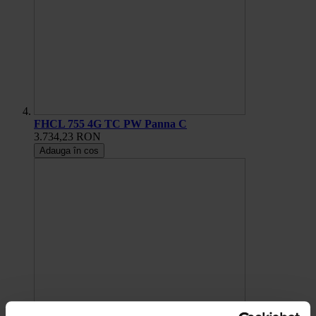
FHCL 755 4G TC PW Panna C
3.734,23 RON
Adauga în cos