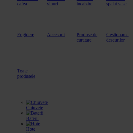
cafea
vinuri
incalzire
spalat vase
Frigidere
Accesorii
Produse de
Gestionarea
curatare
deseurilor
Toate
produsele
Chiuvete
Baterii
Hote