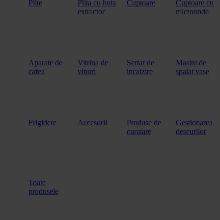
Plite
Plita cu hota
Cuptoare
Cuptoare cu
extractor
microunde
Aparate de
Vitrina de
Sertar de
Masini de
cafea
vinuri
incalzire
spalat vase
Frigidere
Accesorii
Produse de
Gestionarea
curatare
deseurilor
Toate
produsele