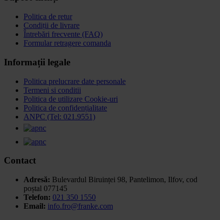
Politica de retur
Condiții de livrare
Întrebări frecvente (FAQ)
Formular retragere comanda
Informații legale
Politica prelucrare date personale
Termeni si conditii
Politica de utilizare Cookie-uri
Politica de confidențialitate
ANPC (Tel: 021.9551)
Contact
Adresă:
Bulevardul Biruinței 98, Pantelimon, Ilfov,
cod
poștal 077145
Telefon:
021 350 1550
Email:
info.fro@franke.com