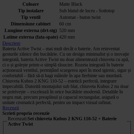
Culoare
Matte Black
Tip instalare
Sub blatul de lucru - Sottotop
Tip ventil
Automat - buton twist
Dimensiune cabinet
60 cm
Lungime externa (drt-stg)
520 mm
Latime externa (fata-spate)
420 mm
Descriere
Bateria Active Twist – mai mult decât o baterie. Am reinventat
gesturile zilnice din bucătărie. Cu un design minimalist și o inovație
integrată, bateria Active Twist nu doar alimentează chiuveta cu apă,
ci o și golește printr-o simplă răsucire. Rozeta integrată în baterie
acționează ventilul, permițând scurgerea apei în mod igienic, sigur și
confortabil – fără să-ți bagi mâinile în apa fierbinte sau murdară.
Chiuveta Kubus 2 KNG 110-52 – estetică perfectă, integrare
impecabilă. Datorită montajului sub blat, chiuveta Kubus 2 nu doar
se potrivește – excelează în orice bucătărie modernă. Detaliile în
negru mat, precum preaplinul și capacul rectangular, asigură o
unitate cromatică perfectă, pentru un impact vizual rafinat.
Recenzii
Scrieti propria recenzie
Recenzati:
Set chiuveta Kubus 2 KNG 110-52 + Baterie
Active Twist